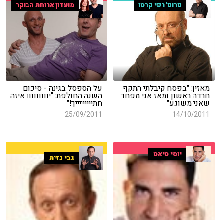
פרופ' רפי קרסו
מועדון ארוחת הבוקר
מאזין: "בפסח קיבלתי התקף
על הספסל בגינה - סיכום
חרדה ראשון ומאז אני מפחד
השנה החולפת: "יווווווווו איזה
שאני משוגע"
חתיייייייייך!"
25/09/2011
14/10/2011
יוסי סיאס
גבי גזית