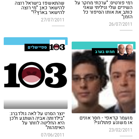
רמי פורטיס: "ערכתי מחקר על
שהתאשפז בישראל רוצה
השירים שלי וגיליתי שאני
להישאר כאן: "מי רוצה
כותב את אותו הסיפור כל
להישאר בארץ?!"
הזמן"
27/07/2011
26/07/2011
ספיישלים
חמש בערב
יוצר הסרט על לאה גולדברג:
מועמר קדאפי - חסר אונים
"בילדותה אביה השתגע ולכן
או משוגע פתולוגי?
היא החליטה לוותר על
האימהות"
23/02/2011
07/06/2011