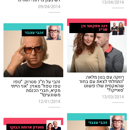
13/04/2014
09/04/2014
דנה ספקטור ורן
שריג
זהבי עצבני
רווקה עם בטן מלאה:
"התחלתי לצאת עם בחור
זהבי על ח"כ סטרוק: "טפו
שהאקסית שלו פשוט
טפו טפו!" מאזין: "אני הייתי
'סאייקו'!"
מקיא, חברי הכנסת
משוגעים!"
13/03/2014
12/01/2014
זהבי עצבני
מועדון ארוחת הבוקר