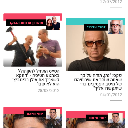
22/07/2012
מועדון ארוחת הבוקר
זהבי עצבני
הטייס התחיל להשתולל
פקס: "נתן, תודה על כך
באמצע הטיסה - "דווקא
שאתה שוכר את שירותיהם
כשצריך את אילן רבינוביץ'
של מיטב הפסיכים כדי
הוא לא שם"
שיתקשרו אליך"
28/03/2012
04/01/2012
יוסי סיאס
יוסי סיאס