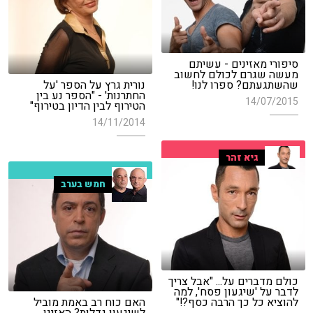
סיפורי מאזינים - עשיתם
מעשה שגרם לכולם לחשוב
שהשתגעתם? ספרו לנו!
נורית גרץ על הספר 'על
החתרנות' - "הספר נע בין
14/07/2015
הטירוף לבין הדיון בטירוף"
14/11/2014
גיא זהר
חמש בערב
כולם מדברים על... "אבל צריך
לדבר על 'שיגעון פסח', למה
להוציא כל כך הרבה כסף?!"
האם כוח רב באמת מוביל
לשיגעון גדלות? האזינו