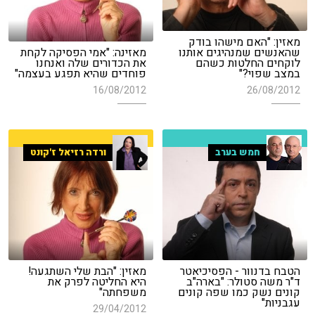
מאזין: "האם מישהו בודק
שהאנשים שמנהיגים אותנו
מאזינה: "אמי הפסיקה לקחת
לוקחים החלטות כשהם
את הכדורים שלה ואנחנו
במצב שפוי?"
פוחדים שהיא תפגע בעצמה"
16/08/2012
26/08/2012
חמש בערב
ורדה רזיאל ז'קונט
הטבח בדנוור - הפסיכיאטר
מאזין: "הבת שלי השתגעה!
ד"ר משה סטולר: "בארה"ב
היא החליטה לפרק את
קונים נשק כמו שפה קונים
משפחתה"
עגבניות"
29/04/2012