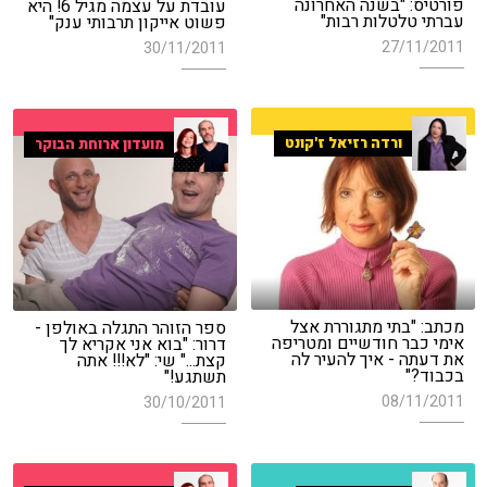
פורטיס: "בשנה האחרונה
עובדת על עצמה מגיל 6! היא
עברתי טלטלות רבות"
פשוט אייקון תרבותי ענק"
27/11/2011
30/11/2011
ורדה רזיאל ז'קונט
מועדון ארוחת הבוקר
מכתב: "בתי מתגוררת אצל
ספר הזוהר התגלה באולפן -
אימי כבר חודשיים ומטריפה
דרור: "בוא אני אקריא לך
את דעתה - איך להעיר לה
קצת..." שי: "לא!!! אתה
בכבוד?"
תשתגע!"
08/11/2011
30/10/2011