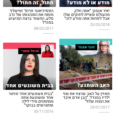
מודע או לא מודע?
חתול, זה חתול?
יאיר אגמון: "אתה חלק
הפסיכיאטר פרופ' זמישלני
מהעולם ומציית לחוקים שלו
מנתח את התנהגותו של נדב
אבל לפחות אתה מודע לזה"
סלע, החשוד ברצח המזעזע
במגדל
25/03/2018
08/02/2017
זהבי עצבני
מרסל מוסרי
האב השתגע?
בבית משוגעים אחד
מאזין על האב שרצח את שני
"בבית משוגעים אחד סניטר
ילדיו במגדל: "הבן אדם איבד
אחד ומשוגעת אחת
את המוח שלו!"
מתחתנים מידי לילה
ומתגרשים בבוקר"
29/01/2017
30/11/2016