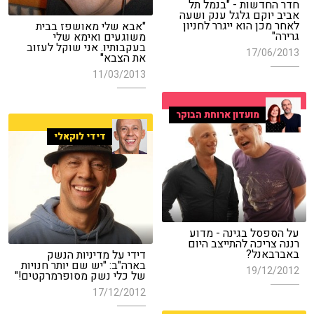
חדר החדשות - "בנמל תל
אביב יוקם גלגל ענק ושעה
לאחר מכן הוא ייגרר לחניון
"אבא שלי מאושפז בבית
גרירה"
משוגעים ואימא שלי
בעקבותיו. אני שוקל לעזוב
17/06/2013
את הצבא"
11/03/2013
מועדון ארוחת הבוקר
דידי לוקאלי
על הספסל בגינה - מדוע
רננה צריכה להתייצב היום
באברבאנל?
דידי על מדיניות הנשק
בארה"ב: "יש שם יותר חנויות
19/12/2012
של כלי נשק מסופרמרקטים!"
17/12/2012