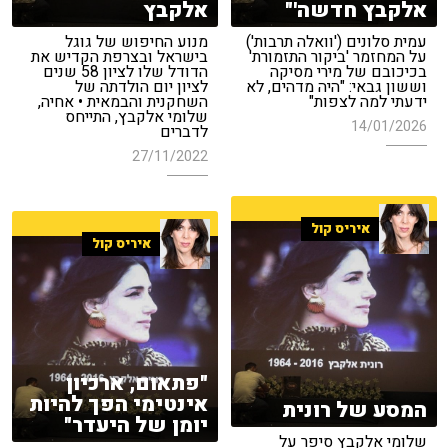
אלקבץ חדשה'"
אלקבץ
עמית סלונים ('וואלה תרבות')
מנוע החיפוש של גוגל
על המחזמר 'ביקור התזמורת'
בישראל ובצרפת הקדיש את
בכיכובם של מירי מסיקה
הדודל שלו לציון 58 שנים
וששון גבאי: "היה מדהים, לא
לציון יום הולדתה של
ידעתי למה לצפות"
השחקנית והבמאית • אחיה,
שלומי אלקבץ, התייחס
14/01/2026
לדברים
27/11/2022
איריס קול
איריס קול
"פתאום, ארכיון
אינטימי הפך להיות
המסע של רונית
יומן של היעדר"
שלומי אלקבץ סיפר על