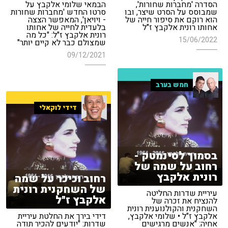
הסדרה 'מחברות שחורות',
הבמאי שלומי אלקבץ על
שמבוסס על הסרט שיצר, ובו
סרטו החדש 'מחברות שחורות
הוא רוקם את סיפור חייה של
- ויויאן', המאפשר הצצה
אחותו רונית אלקבץ ז"ל
בלעדית לחייה של אחותו
רונית אלקבץ ז"ל: "כל מה
15/06/2022
שמצולם כבר לא קיים יותר"
09/12/2021
חמש בערב
דידי לוקאלי
בסמוך לסינמטק -
רחוב על שמה של
רונית אלקבץ
רחוב וכיכר על שמה
של השחקנית רונית
עיריית שדרות החליטה
אלקבץ ז"ל
להנציח את זכרה של
השחקנית והקולנוענית רונית
אלקבץ ז"ל • שלומי אלקבץ,
דידי בירך את החלטת עיריית
אחיה: "אנשים מרגישים
שדרות: "יודעים להכיר תודה