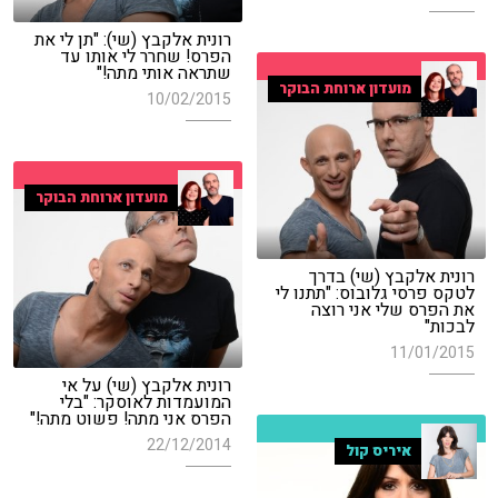
רונית אלקבץ (שי): "תן לי את
הפרס! שחרר לי אותו עד
שתראה אותי מתה!"
מועדון ארוחת הבוקר
10/02/2015
מועדון ארוחת הבוקר
רונית אלקבץ (שי) בדרך
לטקס פרסי גלובוס: "תתנו לי
את הפרס שלי אני רוצה
לבכות"
11/01/2015
רונית אלקבץ (שי) על אי
המועמדות לאוסקר: "בלי
הפרס אני מתה! פשוט מתה!"
22/12/2014
איריס קול