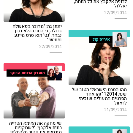
לרונית אלקבץ את כל התחת,
יאללה"
22/09/2014
יונתן גת: "מדובר בפאשלה
גדולה, כי הסרט הלא נכון
נבחר. 'גט' הוא סרט מייגע
ומתיש!"
איריס קול
22/09/2014
מועדון ארוחת הבוקר
מהו הסרט הישראלי הטוב של
שנת 2014? "זהו אחד
הסרטים המעולים שזכיתי
לראות"
21/09/2014
שי מחקה את האימא הטרייה
רונית אלקבץ: "לשחקניות
מזרחיות אין פטור מלהחליף