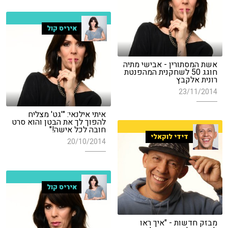
איריס קול
אשת המסתורין - אבישי מתיה
חוגג 50 לשחקנית המהפנטת
רונית אלקבץ
23/11/2014
איתי אילנאי: "'גט' מצליח
להפוך לך את הבטן והוא סרט
חובה לכל אישה!"
דידי לוקאלי
20/10/2014
איריס קול
מבזק חדשות - "איך ראו