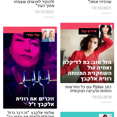
שהכירו אותה"
ולהוקיר לאנשים שצמחו
מתוך העיר"
19/10/2021
19/10/2021
איריס קול
חלי וטלי
מזל טוב: בת לדיקלה
ואחיה של
השחקנית המנוחה
רונית אלקבץ
כתב Pplus עם כל החדשות
החמות מהביצה המקומית
19/02/2018
זוכרים את רונית
אלקבץ ז"ל
שלומי אלקבץ: "זה דבר גדול
שיכולתי לראות את עצמי בה"