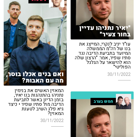
"יאיר נתניהו עדיין
בחור צעיר"
עו"ד יניב לנקרי, המייצג את
בנו של רה"מ הממשלה
המיועד בתביעת הדיבה נגד
סתיו שפיר, אמר: "הרצון שלה
הוא להישאר על הגלגל
הפוליטי"
ואם בנים אכלו בוסר,
30/11/2022
מה עם האבות?
המאזין האשים את בנימין
נתניהו בהתנהגות בנו יאיר,
בזמן הדיון באשר לתביעת
חמש בערב
הדיבה מול סתיו שפיר • כיצד
גיא פלג השיב לטענת
המאזין?
30/11/2022