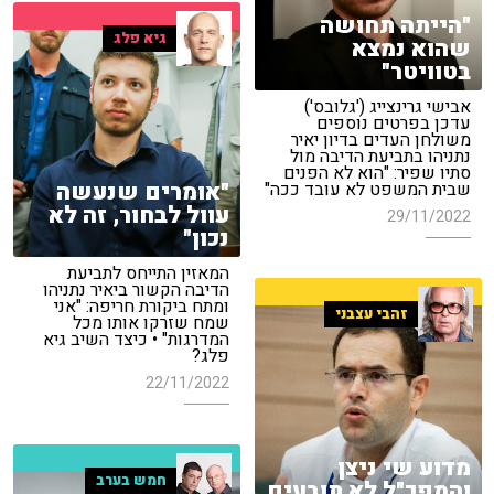
"הייתה תחושה
גיא פלג
שהוא נמצא
בטוויטר"
אבישי גרינצייג ('גלובס')
עדכן בפרטים נוספים
משולחן העדים בדיון יאיר
נתניהו בתביעת הדיבה מול
סתיו שפיר: "הוא לא הפנים
"אומרים שנעשה
שבית המשפט לא עובד ככה"
עוול לבחור, זה לא
29/11/2022
נכון"
המאזין התייחס לתביעת
הדיבה הקשור ביאיר נתניהו
ומתח ביקורת חריפה: "אני
זהבי עצבני
שמח שזרקו אותו מכל
המדרגות" • כיצד השיב גיא
פלג?
22/11/2022
מדוע שי ניצן
חמש בערב
והמפכ"ל לא תובעים