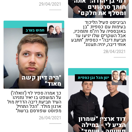
רמי בן יהודה: "אתה
29/04/2021
חותך סרטונים
ומסלף את חלקם"
הביביסט פעיל הליכוד
בעימות עם כספית: "בן
חמש בערב
באובססיה על רה"מ ותומכיו,
אבל השקרים שלו יגיעו עד
תביעת דיבה" • כספית: "תתבע
אותי דיבה, יהיה תענוג"
28/04/2021
"היה דיון קשה
ינון מגל ובן כספית
מאוד"
כך אמרה ספיר לוי ('וואלה')
על המשפט בו יאיר נתניהו
העיד תביעת דיבה הדדית מול
ארגון מולד: "הכל התחיל
מפוסט שפורסם ברשת"
דוד ארצי: "שמרון
26/04/2021
הציע לי - במילה
פשוטה - שוחד"