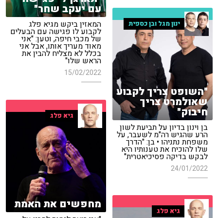
עם יעקב שחר"
המאזין ביקש מגיא פלג
ינון מגל ובן כספית
לקבוע לו פגישה עם הבעלים
של מכבי חיפה, וטען: "אני
מאוד מעריך אותו, אבל אני
בכלל לא מצליח להבין את
הראש שלו"
15/02/2022
"השופט צריך לקבוע
שאולמרט צריך
חיבוק"
גיא פלג
בן וינון בדיון על תביעת לשון
הרע שהגיש רה"מ לשעבר, על
משפחת נתניהו • בן: "הדרך
שלו להוכיח את טענותיו היא
לבקש בדיקה פסיכיאטרית"
24/01/2022
מחפשים את האמת
גיא פלג