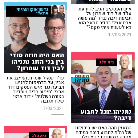
איש העסקים הגיב להודעת
גדעון אוקו ועמיחי
עו"ד של דוד שמרון על
אתאלי
תביעת דיבה נגדו: "מה עשה
אביו אצלי בכפר סבא? הוא
בא לעשות איתי סקס?"
17/03/2021
האם היה חוזה סודי
בין בני הזוג נתניהו
גיא פלג
לבין דוד שמרון?
עו"ד שאול שמרון, המייצג את
אביו, על הדחיפות להגיש
תביעה נגד איש העסקים דוד
ארצי: "סיפור בדים שתפור
בצורה רשלנית" • דוד ארצי
שלח תגובה
17/03/2021
נתניהו יוכל לתבוע
דיבה?
המאזין תהה האם יש ביכולתו
של רה"מ לתבוע דיבה במידה
גיא פלג
ויזוכה במשפטו • גיא פלג