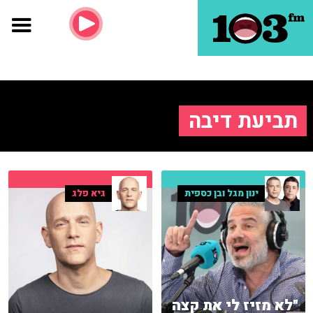
תביעת דיבה
ינון מגל ובן כספית
גיא פלג
"לא מזיז לי את קצה