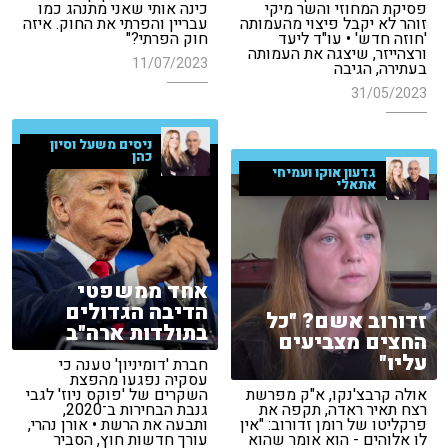
פסיקת המחוזי והשר מיקי
כינה אותי שאני מתנהג כמו
זוהר לא יקבל פיצוי מהעמותה
עבריין והפרתי את החוק. איזה
'חוזה חדש' • עו"ד ליעד
חוק הפרתי?"
ורצהייזר, שיצגה את העמותה
11/07/2023
בעתירה, הגיבה
31/05/2023
ניסים משעל וסיון
כהן
גדעון אוקו ועמיחי
אתאלי
אחד ממשפטי
הדיבה הגדולים
זדורוב אשם? "כל
בתולדות ארה"ב
החצים מצביעים
עליו"
חברת 'דומיניון' טענה כי
עסקיה נפגעו מהפצת
אולה קרבצ'נקו, א"ק מפרשת
השקרים של 'פוקס ניוז' לגבי
רצח תאיר ראדה, תקפה את
גנבת הבחירות ב־2020,
פרקליטו של רומן זדורוב: "אין
ותבעה את הרשת • אורן נהרי,
לו אלוהים - הוא אומר שהוא
עורך חדשות חוץ, הסביר