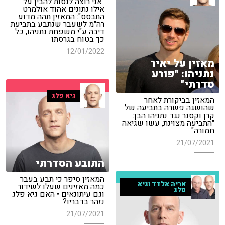
"אני רוצה לנסות להבין על
אילו נתונים אהוד אולמרט
התבסס": המאזין תהה מדוע
רה"מ לשעבר שנתבע בתביעת
דיבה ע"י משפחת נתניהו, כל
כך בטוח בגרסתו
12/01/2022
מאזין על יאיר
נתניהו: "פורע
סדרתי"
גיא פלג
המאזין בביקורת לאחר
שהושגה פשרה בתביעה של
קרן וקסנר נגד נתניהו הבן:
"התביעה מצוינת, עשו שגיאה
חמורה"
21/07/2021
התובע הסדרתי
המאזין סיפר כי תבע בעבר
אריה אלדד וגיא
כמה מאזינים שעלו לשידור
פלג
וגם עיתונאים • האם גיא פלג
נזהר בדבריו?
21/07/2021