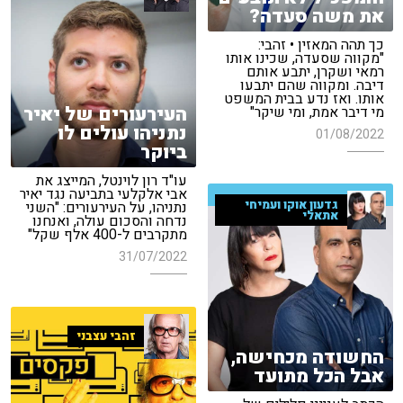
את משה סעדה?
כך תהה המאזין • זהבי:
"מקווה שסעדה, שכינו אותו
רמאי ושקרן, יתבע אותם
דיבה. ומקווה שהם יתבעו
אותו. ואז נדע בבית המשפט
העירעורים של יאיר
מי דיבר אמת, ומי שיקר"
נתניהו עולים לו
01/08/2022
ביוקר
עו"ד רון לוינטל, המייצג את
אבי אלקלעי בתביעה נגד יאיר
גדעון אוקו ועמיחי
נתניהו, על העירעורים: "השני
אתאלי
נדחה והסכום עולה, ואנחנו
מתקרבים ל-400 אלף שקל"
31/07/2022
זהבי עצבני
החשודה מכחישה,
אבל הכל מתועד