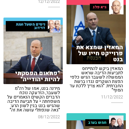
12/12/2022
גיא פלג
ניסים משעל וענת
דוידוב
המאזין שמצא את
פרוייקט חייו של
בנט
המאזין ביקש להתייחס
"פתאום הפסקתי
לתביעות הדיבה שראש
הממשלה לשעבר הגיש כלפי
להיות יהודייה"
הפצת השקרים נגדו ברשת
החברתית: "הוא צריך ללכת עד
מירנה בנט, אמו של רה"מ
הסוף"
לשעבר, הזדעקה נוכח
הדברים הקשים הנאמרים על
11/12/2022
משפחתה • על תביעת הדיבה
שהגיש בנט בגין לשון הרע:
"גאה שנפתלי עושה את זה"
08/12/2022
חמש בערב