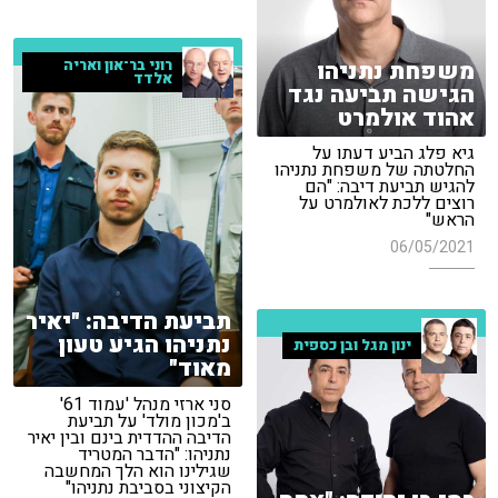
משפחת נתניהו
רוני בר־און ואריה
אלדד
הגישה תביעה נגד
אהוד אולמרט
גיא פלג הביע דעתו על
החלטתה של משפחת נתניהו
להגיש תביעת דיבה: "הם
רוצים ללכת לאולמרט על
הראש"
06/05/2021
תביעת הדיבה: "יאיר
נתניהו הגיע טעון
ינון מגל ובן כספית
מאוד"
סני ארזי מנהל 'עמוד 61'
ב'מכון מולד' על תביעת
הדיבה ההדדית בינם ובין יאיר
נתניהו: "הדבר המטריד
שגילינו הוא הלך המחשבה
הקיצוני בסביבת נתניהו"