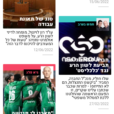
15/06/2022
סוג של תאונת
עבודה
חמש בערב
עו"ד רון לוינטל, מומחה לדיני
לשון הרע, על משפט
אולמרט-נתניהו: "טעות של כל
המעורבים להיכנס לדבר הזה"
12/06/2022
חברת NSO הגישה
תביעת לשון הרע
נגד 'כלכליסט'
גיא פלג
שלו חוליו, מנכ"ל החברה,
הסביר: "ביקשנו התנצלות, הם
לא התייחסו - למרות שכבר
שכתבו עלינו שקרים, זו
הפעם הראשונה שהחלטנו
ללכת למסלול משפטי"
27/02/2022
"תארגן לי פגישה