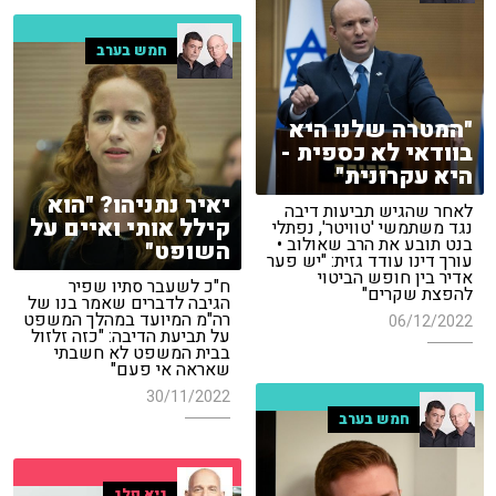
חמש בערב
"המטרה שלנו היא
בוודאי לא כספית -
היא עקרונית"
יאיר נתניהו? "הוא
לאחר שהגיש תביעות דיבה
קילל אותי ואיים על
נגד משתמשי 'טוויטר', נפתלי
בנט תובע את הרב שאולוב •
השופט"
עורך דינו עודד גזית: "יש פער
אדיר בין חופש הביטוי
ח"כ לשעבר סתיו שפיר
להפצת שקרים"
הגיבה לדברים שאמר בנו של
רה"מ המיועד במהלך המשפט
06/12/2022
על תביעת הדיבה: "כזה זלזול
בבית המשפט לא חשבתי
שאראה אי פעם"
30/11/2022
חמש בערב
גיא פלג