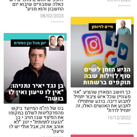
כאלה שסבורים שיבוא יום
החשבון והוא מגיע"
08/02/2023
חיים לוינסון
ינון מגל ובן כספית
הגיע הזמן לשים
סוף לזילות שבה
תוקפים ברשתות
בן נגד יאיר נתניהו:
"אין לו טיעון ואין לו
כך חושב המאזין שהציע: "אני
מעוניין שכל איש ציבור יתחיל
בושה"
לתבוע דיבה. ברגע שיתחילו
לתבוע את האנשים האלו, זה
בנו של רה"מ המיועד ביקש
יתחיל לרדת"
מהפרקליטות לשלם במקומו
את הפיצוי שבו חויב • בן:
15/12/2022
"הגענו לתחתית" • ינון: "לא
אוהב את זה, אבל אולי יש לו
טיעון"