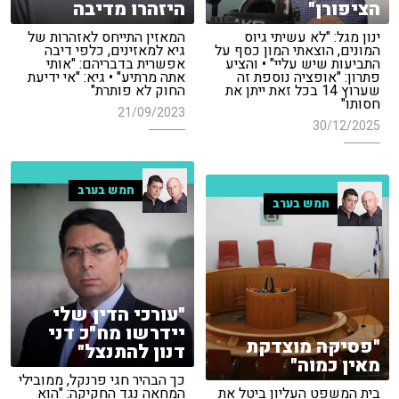
הציפורן"
היזהרו מדיבה
ינון מגל: "לא עשיתי גיוס
המאזין התייחס לאזהרות של
המונים, הוצאתי המון כסף על
גיא למאזינים, כלפי דיבה
התביעות שיש עליי" • והציע
אפשרית בדבריהם: "אותי
פתרון: "אופציה נוספת זה
אתה מרתיע" • גיא: "אי ידיעת
שערוץ 14 בכל זאת ייתן את
החוק לא פותרת"
חסותו"
21/09/2023
30/12/2025
חמש בערב
חמש בערב
"עורכי הדין שלי
יידרשו מח"כ דני
"פסיקה מוצדקת
דנון להתנצל"
מאין כמוה"
כך הבהיר חגי פרנקל, ממובילי
בית המשפט העליון ביטל את
המחאה נגד החקיקה: "הוא