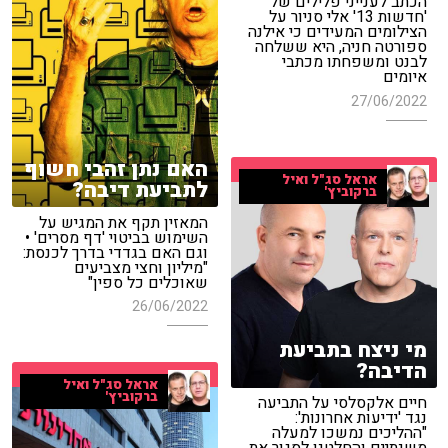
הכתב לענייני פלילים של
'חדשות 13' אלי סניור על
הצילומים המעידים כי אילנה
ספורטה חניה, היא ששלחה
לבנט ומשפחתו מכתבי
איומים
27/06/2022
האם נתן זהבי חשוף
אראל סג"ל ואיל
לתביעת דיבה?
ברקוביץ'
המאזין תקף את המגיש על
השימוש בביטוי 'דף מסרים' •
וגם האם בגדדי בדרך לכנסת:
"מיליון וחצי מצביעים
שאוכלים כל ספין"
26/06/2022
מי ניצח בתביעת
הדיבה?
אראל סג"ל ואיל
ברקוביץ'
חיים אלקסלסי על התביעה
נגד 'ידיעות אחרונות':
"ההליכים נמשכו למעלה