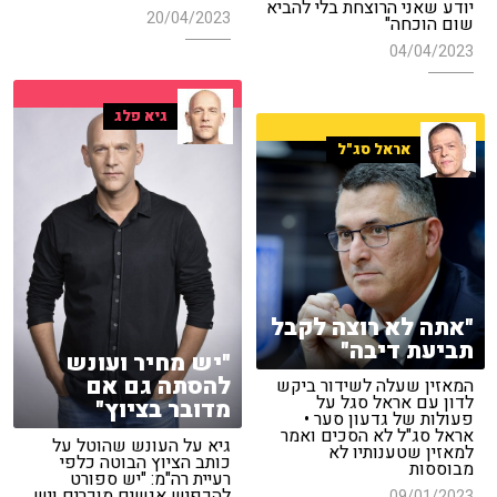
יודע שאני הרוצחת בלי להביא
20/04/2023
שום הוכחה"
04/04/2023
גיא פלג
אראל סג"ל
"אתה לא רוצה לקבל
תביעת דיבה"
"יש מחיר ועונש
להסתה גם אם
המאזין שעלה לשידור ביקש
לדון עם אראל סגל על
מדובר בציוץ"
פעולות של גדעון סער •
אראל סג"ל לא הסכים ואמר
גיא על העונש שהוטל על
למאזין שטענותיו לא
כותב הציוץ הבוטה כלפי
מבוססות
רעיית רה"מ: "יש ספורט
להכפיש אנשים מוכרים ויש
09/01/2023