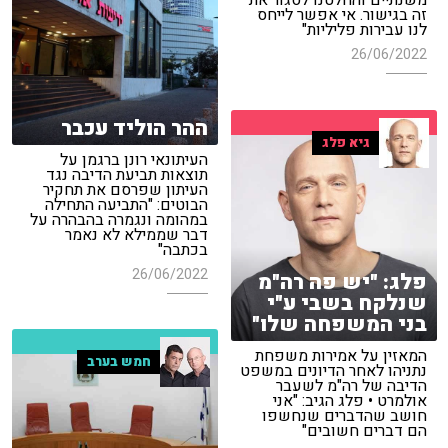
משנתיים והחלטנו לסגור את
זה בגישור. אי אפשר לייחס
לנו עבירות פליליות"
26/06/2022
ההר הוליד עכבר
גיא פלג
העיתונאי רונן ברגמן על
תוצאות תביעת הדיבה נגד
העיתון שפרסם את תחקיר
הבוטים: "התביעה התחילה
במהומה ונגמרה בהבהרה על
דבר שממילא לא נאמר
בכתבה"
26/06/2022
פלג: "יש פה רה"מ
שנלקח בשבי ע"י
בני המשפחה שלו"
המאזין על אמירות משפחת
חמש בערב
נתניהו לאחר הדיונים במשפט
הדיבה של רה"מ לשעבר
אולמרט • פלג הגיב: "אני
חושב שהדברים שנחשפו
הם דברים חשובים"