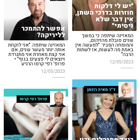
"יש לי דלקות
חוזרות בדרכי השתן,
אין דבר שלא
ניסיתי"
אפשר להתמכר
לליריקה?
המאזינה שיתפה כי במשך
שנים סובלת מהזיהום,
המאזינה שיתפה: "אני לוקחת
והמומחה הסביר: "למעשה אין
אותה יותר מעשר שנים, אם
באמת מה לעשות, אז לשתות
אני קצת מאחרת אני מתגרדת
הרבה"
ויוצאים לי פצעים בגוף" •
12/05/2023
פרופ' רפי קרסו הרגיע
12/05/2023
ד"ר מאיה רוזמן
פרופ' רפי קרסו
כיצד מתנהלים נכון