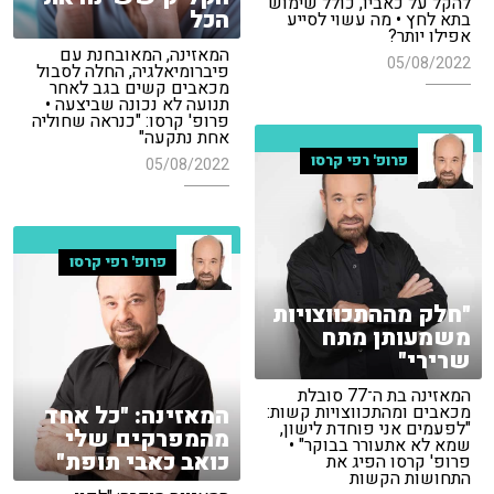
להקל על כאביו, כולל שימוש
הכל
בתא לחץ • מה עשוי לסייע
אפילו יותר?
המאזינה, המאובחנת עם
05/08/2022
פיברומיאלגיה, החלה לסבול
מכאבים קשים בגב לאחר
תנועה לא נכונה שביצעה •
פרופ' קרסו: "כנראה שחוליה
אחת נתקעה"
פרופ' רפי קרסו
05/08/2022
פרופ' רפי קרסו
"חלק מההתכווצויות
משמעותן מתח
שרירי"
המאזינה בת ה־77 סובלת
המאזינה: "כל אחד
מכאבים ומהתכווצויות קשות:
"לפעמים אני פוחדת לישון,
מהמפרקים שלי
שמא לא אתעורר בבוקר" •
כואב כאבי תופת"
פרופ' קרסו הפיג את
התחושות הקשות