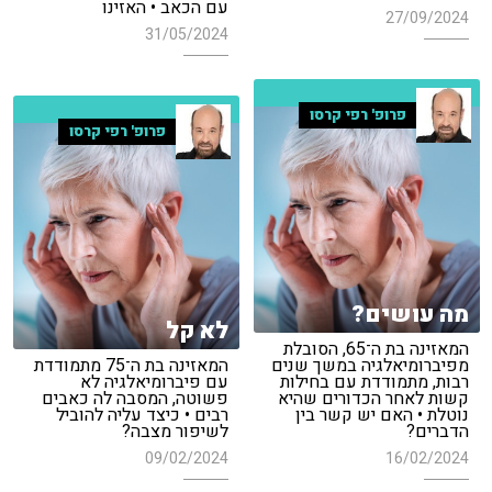
עם הכאב • האזינו
27/09/2024
31/05/2024
פרופ' רפי קרסו
פרופ' רפי קרסו
מה עושים?
לא קל
המאזינה בת ה־65, הסובלת
מפיברומיאלגיה במשך שנים
המאזינה בת ה־75 מתמודדת
רבות, מתמודדת עם בחילות
עם פיברומיאלגיה לא
קשות לאחר הכדורים שהיא
פשוטה, המסבה לה כאבים
נוטלת • האם יש קשר בין
רבים • כיצד עליה להוביל
הדברים?
לשיפור מצבה?
09/02/2024
16/02/2024