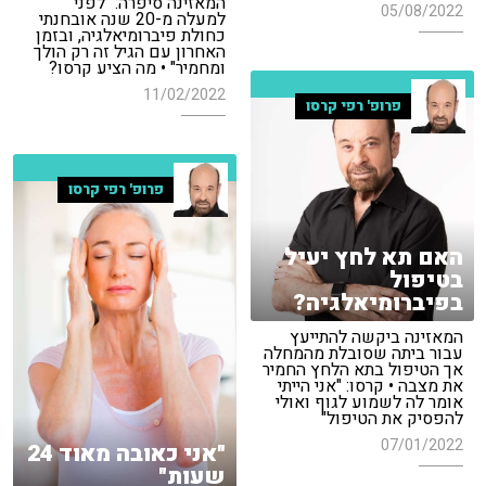
המאזינה סיפרה: "לפני
05/08/2022
למעלה מ-20 שנה אובחנתי
כחולת פיברומיאלגיה, ובזמן
האחרון עם הגיל זה רק הולך
ומחמיר" • מה הציע קרסו?
11/02/2022
פרופ' רפי קרסו
פרופ' רפי קרסו
האם תא לחץ יעיל
בטיפול
בפיברומיאלגיה?
המאזינה ביקשה להתייעץ
עבור ביתה שסובלת מהמחלה
אך הטיפול בתא הלחץ החמיר
את מצבה • קרסו: "אני הייתי
אומר לה לשמוע לגוף ואולי
להפסיק את הטיפול"
07/01/2022
"אני כאובה מאוד 24
שעות"