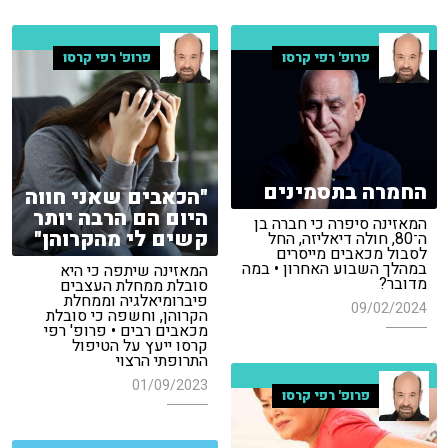
פרופ' רפי קרסו
פרופ' רפי קרסו
החמרה בתסמינים
"הכאבים שאני חווה
היום הם הרבה יותר
המאזינה סיפרה כי חברה בן
קשים לי מהקרוהן"
ה־80, חולה דיאליזה, החל
לסבול מכאבים מייסרים
במהלך השבוע האחרון • במה
המאזינה שיתפה כי היא
מדובר?
סובלת ממחלת העצבים
פיברומיאלגיה וממחלת
09/02/2024
הקרוהן, וחשפה כי סובלת
מכאבים רבים • פרופ' רפי
קרסו ייעץ על הטיפול
התרופתי הרצוי
01/09/2023
פרופ' רפי קרסו