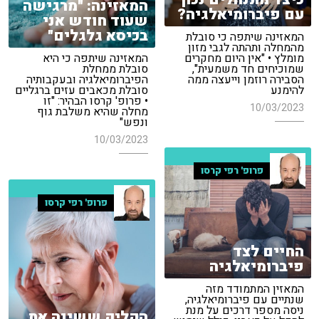
המאזינה: "מרגישה
עם פיברומיאלגיה?
שעוד חודש אני
בכיסא גלגלים"
המאזינה שיתפה כי סובלת
מהמחלה ותהתה לגבי מזון
מומלץ • "אין היום מחקרים
המאזינה שיתפה כי היא
שמוכיחים חד משמעית",
סובלת ממחלת
הסבירה רוזמן וייעצה ממה
הפיברומיאלגיה ובעקבותיה
להימנע
סובלת מכאבים עזים ברגליים
• פרופ' קרסו הבהיר: "זו
10/03/2023
מחלה שהיא משלבת גוף
ונפש"
10/03/2023
פרופ' רפי קרסו
פרופ' רפי קרסו
החיים לצד
פיברומיאלגיה
המאזין המתמודד מזה
שנתיים עם פיברומיאלגיה,
ניסה מספר דרכים על מנת
הקליק ששינה את