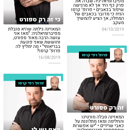
מפיברומיאליגיה שברה את
פרק כף היד אך לא מרגישה
שיפור בכאבים • פרופ' קרסו
הניח כי מדובר בכאבים של
המחלה, אך הציע להמשיך
כי זה רק ספורט
מעקב
המאזינה גילתה שהיא סובלת
04/10/2019
מפיברומיאלגיה: "מאז אני
עושה הרבה מאוד ספורט,
וחוששת שאני פוגעת
בבריאותי" • מה ימליץ לה
פרופ' קרסו?
פרופ' רפי קרסו
16/08/2019
פרופ' רפי קרסו
זה רק ספורט
המאזינה סבלה מורטיגו
והחלימה ומאז מתלוננת על
כאבי שרירים • "יש אפשרות
האם יש לי