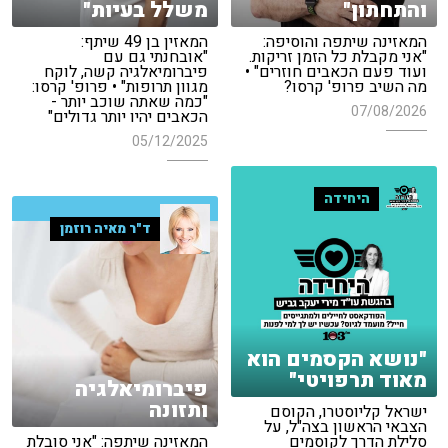
והתחתון"
משלל בעיות"
המאזינה שיתפה והוסיפה:
המאזין בן 49 שיתף:
"אני מקבלת כל הזמן זריקות.
"אובחנתי גם עם
ועוד פעם הכאבים חוזרים" •
פיברומיאלגיה קשה, לוקח
מה השיב פרופ' קרסו?
מגוון תרופות" • פרופ' קרסו:
"כמה שאתה שוכב יותר -
07/08/2026
הכאבים יהיו יותר גדולים"
05/12/2025
היחידה
ד"ר מאיה רוזמן
"נושא הקסמים הוא
מאוד תרפויטי"
פיברומיאלגיה
ותזונה
ישראל קליוסטרו, הקוסם
הצבאי הראשון בצה"ל, על
סלילת הדרך לקוסמים
המאזינה שיתפה: "אני סובלת