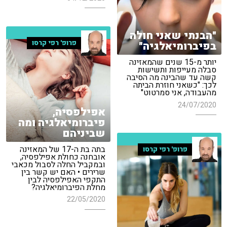
"הבנתי שאני חולה
פרופ' רפי קרסו
בפיברומיאלגיה"
יותר מ-15 שנים שהמאזינה
סבלה מעייפות ותשישות
קשה עד שהבינה מה הסיבה
לכך: "כשאני חוזרת הביתה
מהעבודה, אני סמרטוט"
24/07/2020
אפילפסיה,
פיברומיאלגיה ומה
שביניהם
בתה בת ה-17 של המאזינה
פרופ' רפי קרסו
אובחנה כחולת אפילפסיה,
ובמקביל החלה לסבול מכאבי
שרירים • האם יש קשר בין
התקפי האפילפסיה לבין
מחלת הפיברומיאלגיה?
22/05/2020