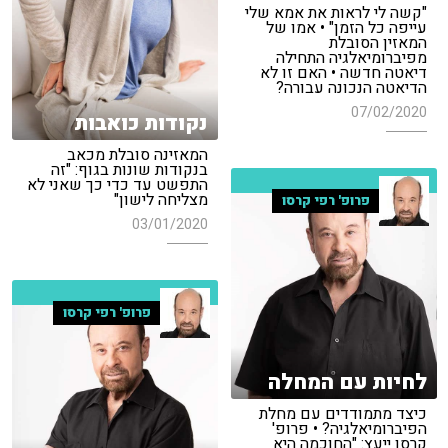
"קשה לי לראות את אמא שלי
עייפה כל הזמן" • אמו של
המאזין הסובלת
מפיברומיאלגיה התחילה
דיאטה חדשה • האם זו לא
הדיאטה הנכונה עבורה?
07/02/2020
נקודות כואבות
המאזינה סובלת מכאב
בנקודות שונות בגוף: "זה
התפשט עד כדי כך שאני לא
מצליחה לישון"
פרופ' רפי קרסו
03/01/2020
פרופ' רפי קרסו
לחיות עם המחלה
כיצד מתמודדים עם מחלת
הפיברומיאלגיה? • פרופ'
קרסו ייעץ: "החוכמה היא