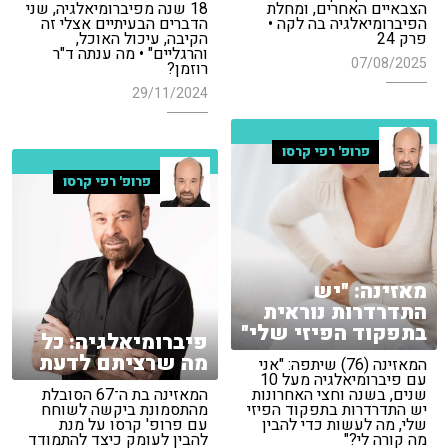
הצבאיים האחרים, ומחלת
18 שנה מפיברומיאלגיה, שני
הפיברומיאלגיה בה לקה •
הדברים הבעיתיים אצלי זה
פרק 24
הקיבה, עיכול האוכל,
והרגליים" • מה ענתה ד"ר
07/08/2025
רוזמן?
29/11/2024
פרופ' רפי קרסו
פרופ' רפי קרסו
מאזינה: "יש
התדרדרות נוראית
בתפקוד הפיזי שלי"
פיברומיאלגיה: כל
מה שרציתם לדעת
המאזינה (76) שיתפה: "אני
עם פיברומיאלגיה מעל 10
שנים, בשנה וחצי האחרונות
המאזינה בת ה־67 הסובלת
יש התדרדרות בתפקוד הפיזי
מהתסמונת ביקשה לשוחח
שלי, מה לעשות כדי להבין
עם פרופ' קרסו על מנת
מה קורה לי?"
להבין לעומק כיצד להתמודד