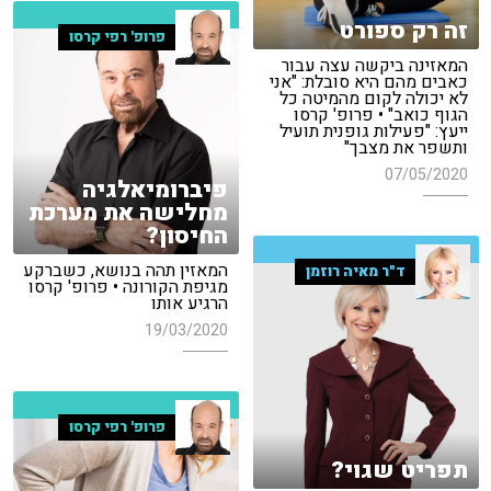
זה רק ספורט
פרופ' רפי קרסו
המאזינה ביקשה עצה עבור
כאבים מהם היא סובלת: "אני
לא יכולה לקום מהמיטה כל
הגוף כואב" • פרופ' קרסו
ייעץ: "פעילות גופנית תועיל
ותשפר את מצבך"
07/05/2020
פיברומיאלגיה
מחלישה את מערכת
החיסון?
המאזין תהה בנושא, כשברקע
ד"ר מאיה רוזמן
מגיפת הקורונה • פרופ' קרסו
הרגיע אותו
19/03/2020
פרופ' רפי קרסו
תפריט שגוי?