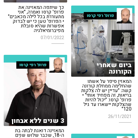
כך שיתפה המאזינה את
פרופ' קרסו ואמרה, "אני
פרופ' רפי קרסו
מתעוררת בכל לילה מכאבים"
• הפרופ' טען כי יש לבדוק
אפשרות שהיא סובלת
מפיברומיאלגיה
07/01/2022
ביום שאחרי
פרופ' רפי קרסו
הקורונה
המאזין סיפר על אשתו
שהחלימה ממחלת קורונה
קשה: "עדיין יש לה צלקות
בריאות, זה מפחיד אותי" •
פרופ' קרסו: "יכול להיות
שהצלקות יישארו עד גיל
120"
26/11/2021
3 שנים ללא אבחון
המאזינה דואגת לבתה בת
ה-18, שכבר שלוש שנים