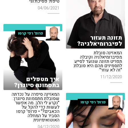
טיפול פסיכולוגי
04/06/2021
פרופ' רפי קרסו
תזונה תעזור
לפיברומיאלגיה?
המאזינה סובלת
מפיברומיאלגיה וקיבלה
תפריט תזונה שנועד לסייע
לתסמינים מהם היא סובלת:
"זה לא עוזר"
11/12/2020
איך מטפלים
בתסמונת סיוגרן?
המאזינה סיפרה על נכדתה
שסובלת מתסמונת סיוגרן:
פרופ' רפי קרסו
"נקרע לי הלב. מה אפשר
לעשות כדי להקל על
הכאבים?" • פרופ' קרסו
הסביר על המחלה
האוטואימיונית
04/12/2020