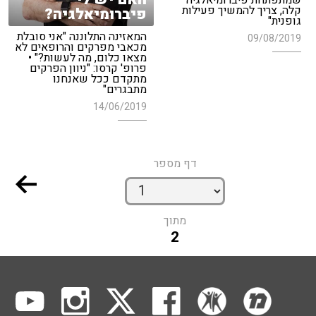
שמתפתחת פיברומיאלגיה
קלה, צריך להמשיך פעילות
פיברומיאלגיה?
גופנית"
המאזינה התלוננה "אני סובלת
09/08/2019
מכאבי מפרקים והרופאים לא
מצאו כלום, מה לעשות?" •
פרופ' קרסו: "ניוון הפרקים
מתקדם ככל שאנחנו
מתבגרים"
14/06/2019
דף מספר
מתוך
2