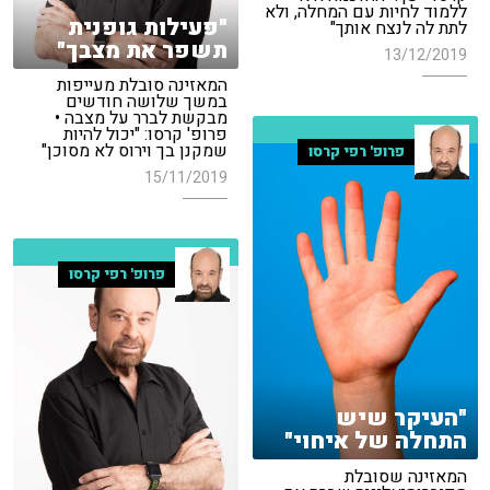
ללמוד לחיות עם המחלה, ולא
"פעילות גופנית
לתת לה לנצח אותך"
תשפר את מצבך"
13/12/2019
המאזינה סובלת מעייפות
במשך שלושה חודשים
מבקשת לברר על מצבה •
פרופ' קרסו: "יכול להיות
שמקנן בך וירוס לא מסוכן"
פרופ' רפי קרסו
15/11/2019
פרופ' רפי קרסו
"העיקר שיש
התחלה של איחוי"
המאזינה שסובלת