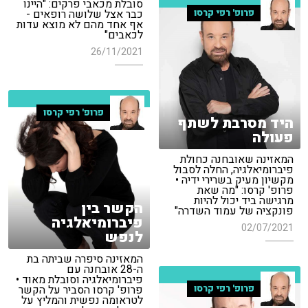
סובלת מכאבי פרקים: "היינו
פרופ' רפי קרסו
כבר אצל שלושה רופאים -
אף אחד מהם לא מוצא עדות
לכאבים"
26/11/2021
פרופ' רפי קרסו
היד מסרבת לשתף
פעולה
המאזינה שאובחנה כחולת
פיברומיאלגיה, החלה לסבול
מקשיון מעיק בשרירי ידיה •
פרופ' קרסו: "מה שאת
מרגישה ביד יכול להיות
הקשר בין
פונקציה של עמוד השדרה"
פיברומיאלגיה
02/07/2021
לנפש
המאזינה סיפרה שביתה בת
ה-28 אובחנה עם
פיברומיאלגיה וסובלת מאוד •
פרופ' רפי קרסו
פרופ' קרסו הסביר על הקשר
לטראומה נפשית והמליץ על