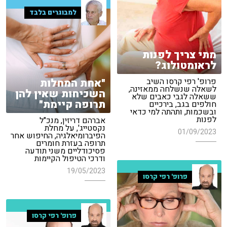
למבוגרים בלבד
מתי צריך לפנות
לראומטולוג?
"אחת המחלות
פרופ' רפי קרסו השיב
לשאלה שנשלחה ממאזינה,
השכיחות שאין להן
ששאלה לגבי כאבים שלא
תרופה קיימת"
חולפים בגב, בירכיים
ובשכמות, ותהתה למי כדאי
לפנות
אברהם דריזין, מנכ"ל
נקסטייג', על מחלת
01/09/2023
הפיברומיאלגיה, החיפוש אחר
תרופה בעזרת חומרים
פסיכודליים משני תודעה
ודרכי הטיפול הקיימות
19/05/2023
פרופ' רפי קרסו
פרופ' רפי קרסו