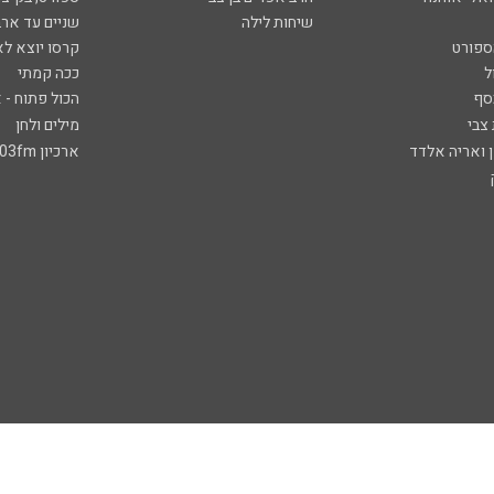
שיחות לילה
שניים עד ארב
ספורט
קרסו יוצא לא
ל
ככה קמתי
סף
הכול פתוח - א
 צבי
מילים ולחן
ן ואריה אלדד
ארכיון 103fm