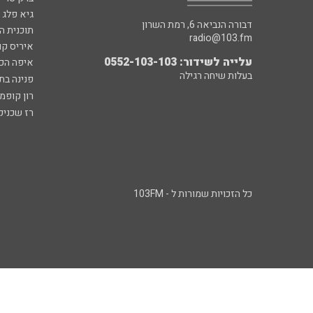
גיא פלג
דבורה הנביאה 6, רמת השרון
תוכנית ה
radio@103.fm
איריס קו
עלייה לשידור: 0552-103-103
איפה הכ
בעלות שיחה רגילה
פנינה בת
רון קופמ
רז שכניק
כל הזכויות שמורות ל - 103FM