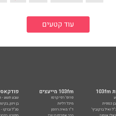
עוד קטעים
103
103fm מייעצים
פודקאסט
ע
פרופ' רפי קרסו
שבע תשע - 
ובן כספית
מיכל דליות
בן וינון, בקיצו
ל ואיל ברקוביץ'
ד"ר מאיה רוזמן
סג"ל וברקו -
ואלי אוחנה
הרב אפרים בן צבי
ספורט, בקיצו