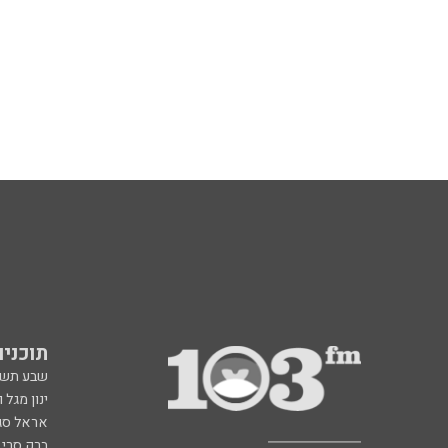
תוכניות fm
שבע תש
ינון מגל 
אראל סג"
ברק סרי 