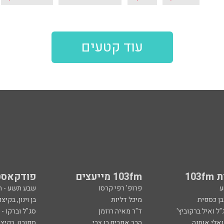
עוד קטעים
103
103fm מייעצים
פודקאסט
ע
פרופ' רפי קרסו
שבע תשע - 
ובן כספית
מיכל דליות
בן וינון, בקיצו
ל ואיל ברקוביץ'
ד"ר מאיה רוזמן
סג"ל וברקו -
ואלי אוחנה
הרב אפרים בן צבי
ספורט, בקיצו