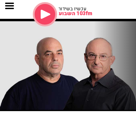
עכשיו בשידור
103fm השבוע