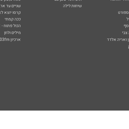
שיחות לילה
שניים עד ארב
ספורט
קרסו יוצא לא
ל
ככה קמתי
סף
הכול פתוח - א
 צבי
מילים ולחן
ן ואריה אלדד
ארכיון 103fm