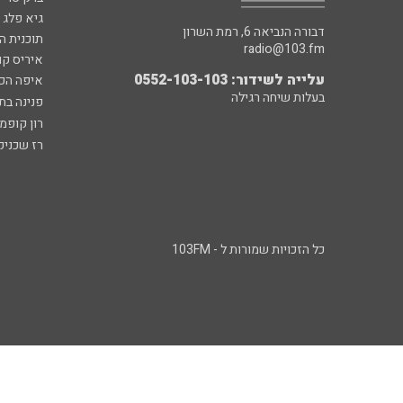
גיא פלג
דבורה הנביאה 6, רמת השרון
תוכנית ה
radio@103.fm
איריס קו
עלייה לשידור: 0552-103-103
איפה הכ
בעלות שיחה רגילה
פנינה בת
רון קופמ
רז שכניק
כל הזכויות שמורות ל - 103FM