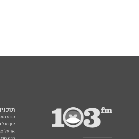
תוכניות fm
שבע תש
ינון מגל 
אראל סג"
ברק סרי 