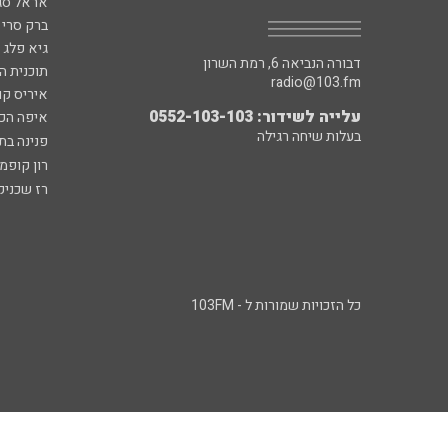
אראל סג"
ברק סרי 
גיא פלג
דבורה הנביאה 6, רמת השרון
תוכנית ה
radio@103.fm
איריס קו
עלייה לשידור: 0552-103-103
איפה הכ
בעלות שיחה רגילה
פנינה בת
רון קופמ
רז שכניק
כל הזכויות שמורות ל - 103FM