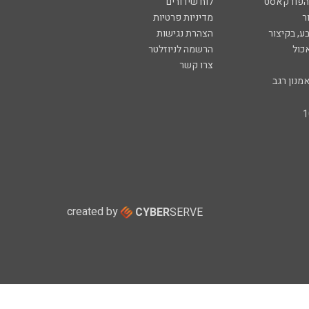
 הפודקאסט
לוח שידורים
ר
מדיניות פרטיות
ע, בקיצור
הצהרת נגישות
כול
הרשמה לניוזלטר
צרו קשר
מנון רגב
created by
CYBER
SERVE