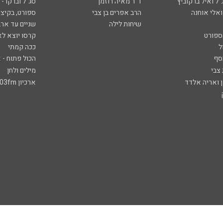
ל ואיל ברקוביץ'
ד"ר מאיה רוזמן
סג"ל וברקו -
ואלי אוחנה
הרב אפרים בן צבי
ספורט, בקיצו
שיחות לילה
שניים עד ארב
ספורט
קרסו יוצא לא
ל
ככה קמתי
סף
הכול פתוח - א
 צבי
מילים ולחן
ן ואריה אלדד
ארכיון 103fm