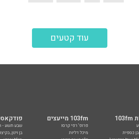
עוד קטעים
103
103fm מייעצים
פודקאסט
ע
פרופ' רפי קרסו
שבע תשע - 
ובן כספית
מיכל דליות
בן וינון, בקיצו