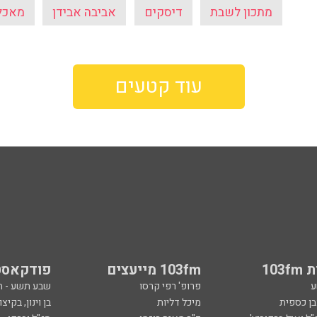
מתכון לשבת
דיסקים
אביבה אבידן
מאכל
עוד קטעים
103
103fm מייעצים
פודקאסט
ע
פרופ' רפי קרסו
שבע תשע - 
ובן כספית
מיכל דליות
בן וינון, בקיצו