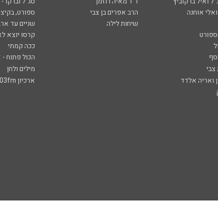
ל ואיל ברקוביץ'
ד"ר מאיה רוזמן
סג"ל וברקו -
ואלי אוחנה
הרב אפרים בן צבי
ספורט, בקיצו
שיחות לילה
שניים עד ארב
ספורט
קרסו יוצא לא
ל
ככה קמתי
סף
הכול פתוח - א
 צבי
מילים ולחן
ן ואריה אלדד
ארכיון 103fm