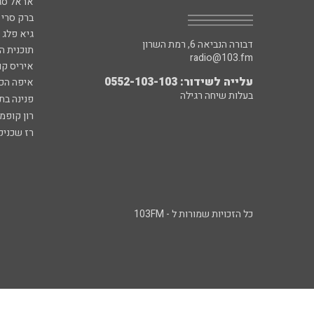
אראל סג"
ברק סרי 
גיא פלג
דבורה הנביאה 6, רמת השרון
תוכנית ה
radio@103.fm
איריס קו
עלייה לשידור: 0552-103-103
איפה הכ
בעלות שיחה רגילה
פנינה בת
רון קופמ
רז שכניק
כל הזכויות שמורות ל - 103FM