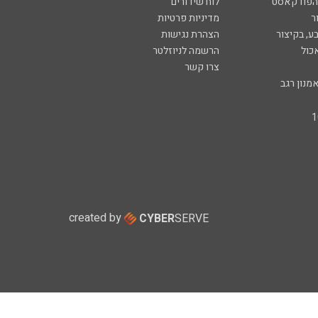
 הפודקאסט
לוח שידורים
ר
מדיניות פרטיות
ע, בקיצור
הצהרת נגישות
כול
הרשמה לניוזלטר
צרו קשר
מנון רגב
created by
CYBER
SERVE