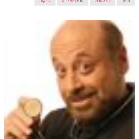
תזונה
כולסטרול
טריגליצרידים
בדיקות