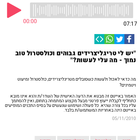
00:00
07:17
"יש לי טריגליצרידים גבוהים וכולסטרול טוב
נמוך - מה עלי לעשות?"
מה כדאי לאכול ולעשות כשסובלים מטריגליצרידים, כולסטרול ומיעוט
ויטמינים?
האמור באייטם זה מבטא את הדעה האישית של השדר/ת והוא אינו מובא
כתחליף לקבלת ייעוץ פרטני מבעל מקצוע המתמחה בתחום, ואין להסתמך
עליו בכל צורה שהיא. כל פעולה ושימוש שנעשים על בסיס התכנים המופיעים
באייטם הינה באחריות המשתמש/ת בלבד.
05/11/2010