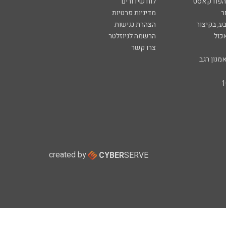
 הפודקאסט
לוח שידורים
ר
מדיניות פרטיות
ע, בקיצור
הצהרת נגישות
כול
הרשמה לניוזלטר
צרו קשר
מנון רגב
created by
CYBER
SERVE