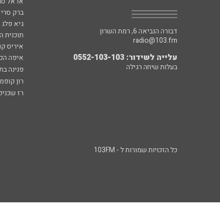
אראל סג"
ברק סרי 
גיא פלג
דבורה הנביאה 6, רמת השרון
תוכנית ה
radio@103.fm
איריס קו
עלייה לשידור: 0552-103-103
איפה הכ
בעלות שיחה רגילה
פנינה בת
רון קופמ
רז שכניק
כל הזכויות שמורות ל - 103FM