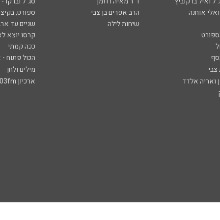
ל ואיל ברקוביץ'
ד"ר מאיה רוזמן
סג"ל וברקו -
ואלי אוחנה
הרב אפרים בן צבי
ספורט, בקיצו
שיחות לילה
שניים עד ארב
ספורט
קרסו יוצא לא
ל
ככה קמתי
סף
הכול פתוח - א
 צבי
מילים ולחן
ן ואריה אלדד
ארכיון 103fm