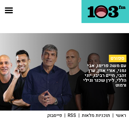
ספורט
עם משה פרימו, אבי
נמני, אורי אוזן, ערן
זהבי, חיים רביבו, יוני
הללי, לירן שכנר וגילי
ורמוט
ראשי
|
תוכניות מלאות
|
RSS
|
פייסבוק