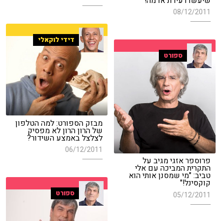
שיעשו רעידת אדמה!"
08/12/2011
דידי לוקאלי
ספורט
מבזק הספורט: למה הטלפון
של הרון הרון לא מפסיק
לצלצל באמצע השידור?
06/12/2011
פרוספר אזגי מגיב על
התקרית המביכה עם אלי
טביב: "מי שמסנן אותי הוא
קוקסינל!"
ספורט
05/12/2011