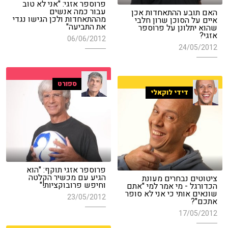
פרוספר אזגי: "אני לא טוב
עבור כמה אנשים
האם תובע ההתאחדות אכן
מההתאחדות ולכן הגישו נגדי
איים על הסוכן שרון חלבי
את התביעה"
שהוא יתלונן על פרוספר
אזגי?
06/06/2012
24/05/2012
ספורט
דידי לוקאלי
פרוספר אזגי תוקף: "הוא
הגיע עם מכשיר הקלטה
ציטוטים נבחרים מעונת
וחיפש פרובוקציות!"
הכדורגל - מי אמר למי "אתם
שונאים אותי כי אני לא סופר
23/05/2012
אתכם"?
17/05/2012