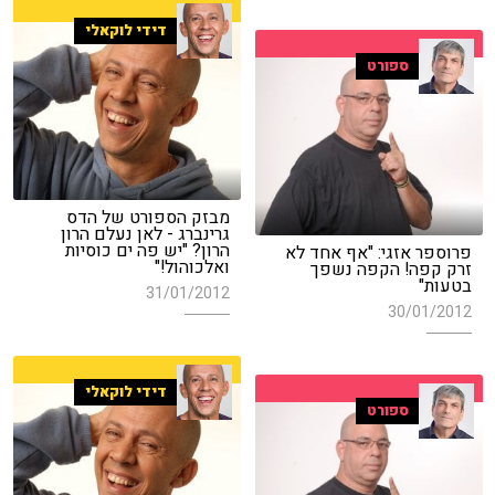
דידי לוקאלי
ספורט
מבזק הספורט של הדס
גרינברג - לאן נעלם הרון
הרון? "יש פה ים כוסיות
פרוספר אזגי: "אף אחד לא
ואלכוהול!"
זרק קפה! הקפה נשפך
בטעות"
31/01/2012
30/01/2012
דידי לוקאלי
ספורט