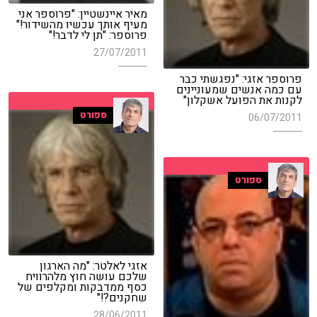
מאיר איינשטיין: "פרוספר אני
מעיף אותך עכשיו מהשידור!"
פרוספר: "תן לי לדבר!"
27/07/2011
פרוספר אזגי: "נפגשתי כבר
עם כמה אנשים שמעוניינים
לקנות את הפועל אשקלון"
ספורט
06/07/2011
ספורט
אזגי לאלטר: "מה הארגון
שלכם עושה חוץ מלהרוויח
כסף ממדבקות ומקלפים של
שחקנים?!"
28/06/2011