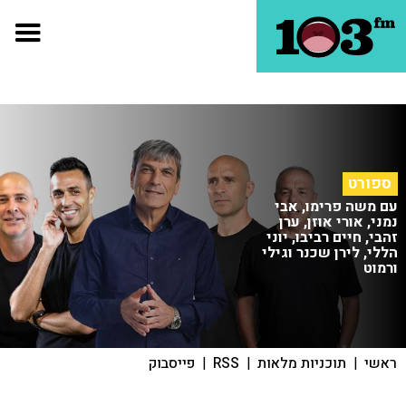
ספורט
עם משה פרימו, אבי
נמני, אורי אוזן, ערן
זהבי, חיים רביבו, יוני
הללי, לירן שכנר וגילי
ורמוט
ראשי
|
תוכניות מלאות
|
RSS
|
פייסבוק