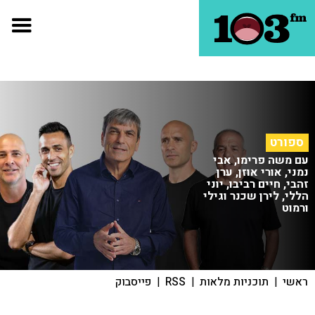
ספורט
עם משה פרימו, אבי
נמני, אורי אוזן, ערן
זהבי, חיים רביבו, יוני
הללי, לירן שכנר וגילי
ורמוט
ראשי
|
תוכניות מלאות
|
RSS
|
פייסבוק