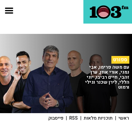
ספורט
עם משה פרימו, אבי
נמני, אורי אוזן, ערן
זהבי, חיים רביבו, יוני
הללי, לירן שכנר וגילי
ורמוט
ראשי
|
תוכניות מלאות
|
RSS
|
פייסבוק