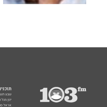
תוכניות fm
שבע תש
ינון מגל 
אראל סג"