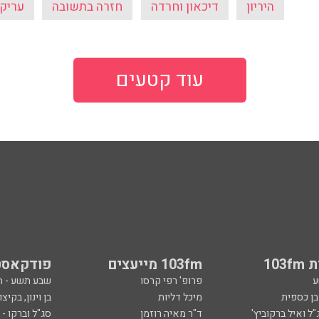
היריון
דיכאון וחרדה
חזרה בתשובה
עריק
עוד קטעים
103
103fm מייעצים
פודקאסט
ע
פרופ' רפי קרסו
שבע תשע - 
ובן כספית
מיכל דליות
בן וינון, בקיצו
ל ואיל ברקוביץ'
ד"ר מאיה רוזמן
סג"ל וברקו -