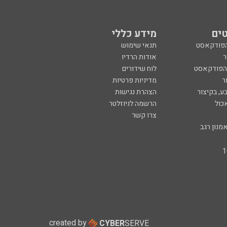
ים
מידע כללי
הפודקאסט
תנאי שימוש
ר
אודות הרדיו
 הפודקאסט
לוח שידורים
ר
מדיניות פרטיות
ע, בקיצור
הצהרת נגישות
כול
הרשמה לניוזלטר
צרו קשר
מנון רגב
created by
CYBER
SERVE