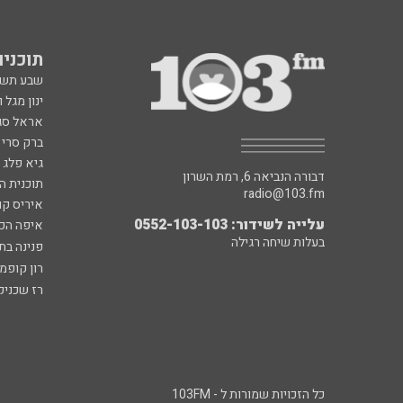
תוכניות fm
שבע תש
ינון מגל 
אראל סג"
ברק סרי 
גיא פלג
דבורה הנביאה 6, רמת השרון
תוכנית ה
radio@103.fm
איריס קו
עלייה לשידור: 0552-103-103
איפה הכ
בעלות שיחה רגילה
פנינה בת
רון קופמ
רז שכניק
כל הזכויות שמורות ל - 103FM