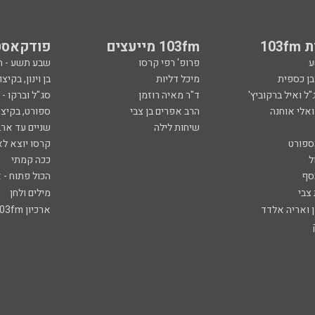
103
103fm מייעצים
פודקאסט
ע
פרופ' רפי קרסו
שבע תשע - 
ובן כספית
מיכל דליות
בן וינון, בקיצו
ל ואיל ברקוביץ'
ד"ר מאיה רוזמן
סג"ל וברקו -
ואלי אוחנה
הרב אפרים בן צבי
ספורט, בקיצו
שיחות לילה
שניים עד ארב
ספורט
קרסו יוצא לא
ל
ככה קמתי
סף
הכול פתוח - א
 צבי
מילים ולחן
ן ואריה אלדד
ארכיון 103fm