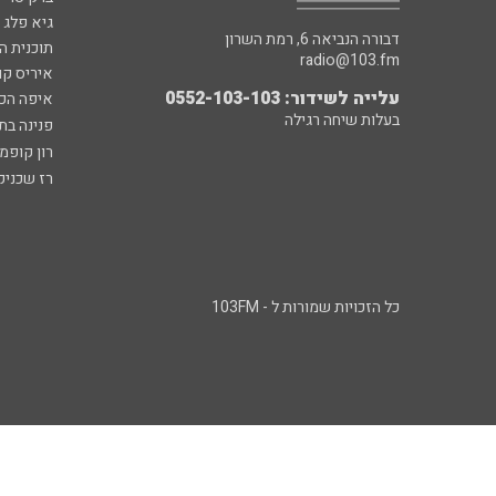
גיא פלג
דבורה הנביאה 6, רמת השרון
תוכנית ה
radio@103.fm
איריס קו
עלייה לשידור: 0552-103-103
איפה הכ
בעלות שיחה רגילה
פנינה בת
רון קופמ
רז שכניק
כל הזכויות שמורות ל - 103FM