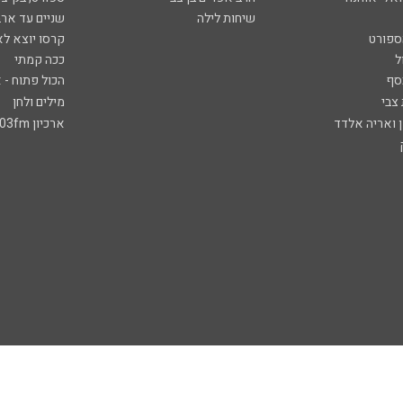
שיחות לילה
שניים עד ארב
ספורט
קרסו יוצא לא
ל
ככה קמתי
סף
הכול פתוח - א
 צבי
מילים ולחן
ן ואריה אלדד
ארכיון 103fm