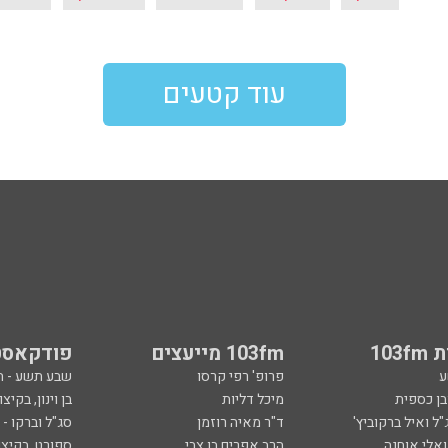
עוד קטעים
103
103fm מייעצים
פודקאסט
ע
פרופ' רפי קרסו
שבע תשע - 
ובן כספית
מיכל דליות
בן וינון, בקיצו
ל ואיל ברקוביץ'
ד"ר מאיה רוזמן
סג"ל וברקו -
ואלי אוחנה
הרב אפרים בן צבי
ספורט, בקיצו