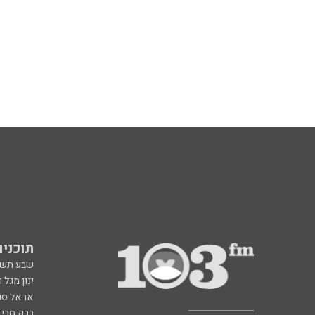
תוכניות fm
שבע תש
ינון מגל 
אראל סג"
ברק סרי 