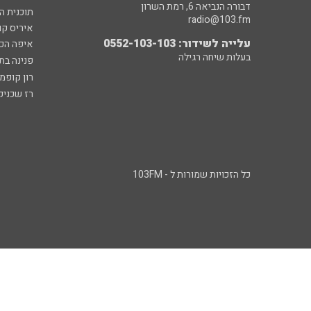
דבורה הנביאה 6, רמת השרון
תוכנית ה
radio@103.fm
איריס קו
עלייה לשידור: 0552-103-103
איפה הכ
בעלות שיחה רגילה
פנינה בת
רון קופמ
רז שכניק
כל הזכויות שמורות ל - 103FM