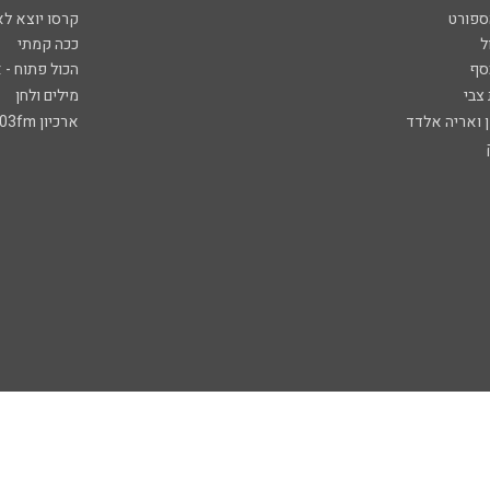
ספורט
קרסו יוצא לא
ל
ככה קמתי
סף
הכול פתוח - א
 צבי
מילים ולחן
ן ואריה אלדד
ארכיון 103fm