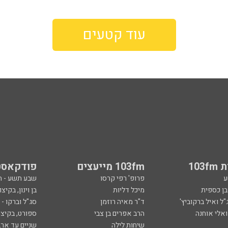
עוד קטעים
103
103fm מייעצים
פודקאסט
ע
פרופ' רפי קרסו
שבע תשע - 
ובן כספית
מיכל דליות
בן וינון, בקיצו
ל ואיל ברקוביץ'
ד"ר מאיה רוזמן
סג"ל וברקו -
ואלי אוחנה
הרב אפרים בן צבי
ספורט, בקיצו
שיחות לילה
שניים עד ארב