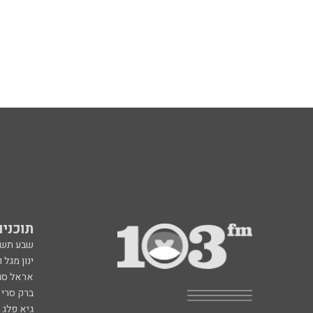
תוכניות fm
שבע תש
ינון מגל 
אראל סג"
ברק סרי 
גיא פלג