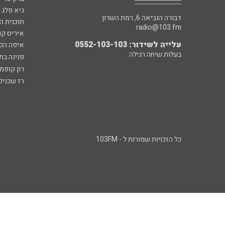
גיא פלג
דבורה הנביאה 6, רמת השרון
תוכנית ה
radio@103.fm
איריס קו
עלייה לשידור: 0552-103-103
איפה הכ
בעלות שיחה רגילה
פנינה בת
רון קופמ
רז שכניק
כל הזכויות שמורות ל - 103FM