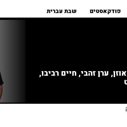
פודקאסטים
שבת עברית
זן, ערן זהבי, חיים רביבו,