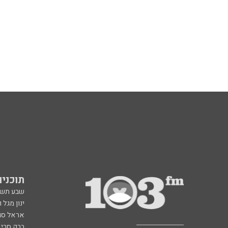
תוכניות fm
שבע תש
ינון מגל 
אראל סג"
ברק סרי 