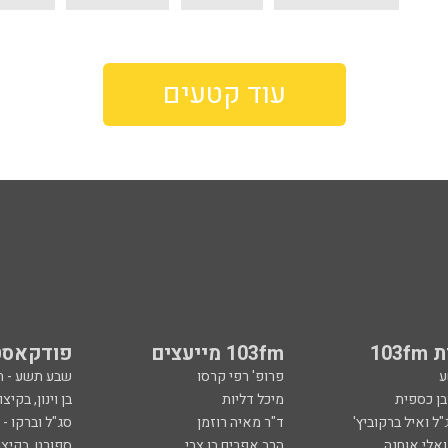
עוד קטעים
103
103fm מייעצים
פודקאסט
ע
פרופ' רפי קרסו
שבע תשע - 
ובן כספית
מיכל דליות
בן וינון, בקיצו
ל ואיל ברקוביץ'
ד"ר מאיה רוזמן
סג"ל וברקו -
ואלי אוחנה
הרב אפרים בן צבי
ספורט, בקיצו