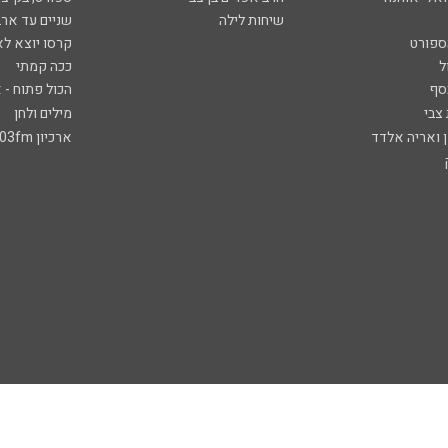
שיחות לילה
שניים עד ארב
ספורט
קרסו יוצא לא
ל
ככה קמתי
סף
הכול פתוח - א
 צבי
מילים ולחן
ן ואריה אלדד
ארכיון 103fm