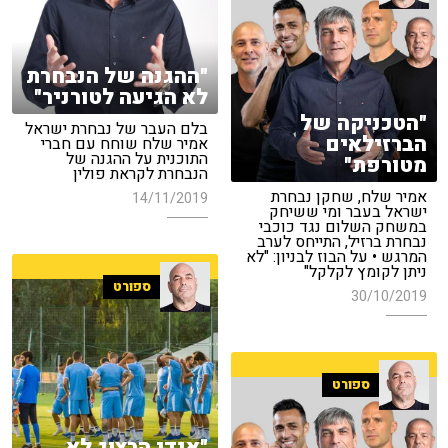
"ההגנה של הנבחרת
לא הגיעה לטורניר"
"הטכניקה של
בלם העבר של נבחרת ישראל
הברזילאים
אמיר שלח שוחח עם חברי
התוכנית על ההגנה של
מטורפת"
הנבחרת לקראת פולין
אמיר שלח, שחקן נבחרת
14/11/2019
ישראל בעבר ומי ששיחק
במשחק השלום נגד כוכבי
נבחרת ברזיל, התייחס לערב
המרגש • על הבוז לבניון: "לא
ניתן לקומץ לקלקל"
ספורט
30/10/2019
ספורט
"אנדי הרצוג לא