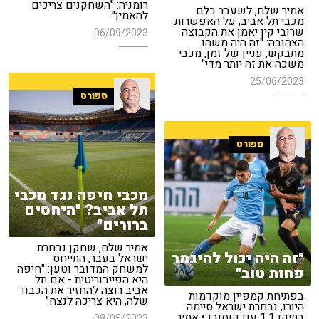
רומניה: "השחקנים צריכים
אמיר שלח, לשעבר בלם
להאמין"
מכבי תל אביב, על האפשרות
שרובי קין יאמן את הקבוצה
06/09/2023
הצהובה: "זה היה משהו
מתבקש, עניין של זמן, מכבי
משכה את זה יותר מדי"
25/06/2023
ספורט
ספורט
מכבי חיפה נגד מכבי
תל אביב? "היחסים
ברורים"
אמיר שלח, שחקן נבחרת
"זה היה יכול להיגמר
ישראל בעבר, התייחס
למשחק המדובר וטען: "חיפה
פחות טוב"
היא הפייבוריטית - אם תל
אביב רוצה להחזיר את הכבוד
בפתיחת קמפיין מוקדמות
שלה, היא צריכה לנצח"
היורו, נבחרת ישראל סיימה
בתיקו 1:1 עם קוסובו • אמיר
08/05/2023