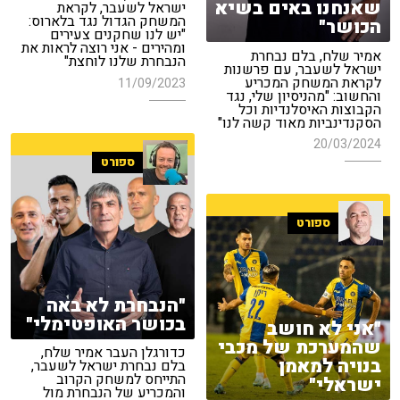
שאנחנו באים בשיא
ישראל לשעבר, לקראת
המשחק הגדול נגד בלארוס:
הכושר"
"יש לנו שחקנים צעירים
ומהירים - אני רוצה לראות את
אמיר שלח, בלם נבחרת
הנבחרת שלנו לוחצת"
ישראל לשעבר, עם פרשנות
לקראת המשחק המכריע
11/09/2023
והחשוב: "מהניסיון שלי, נגד
הקבוצות האיסלנדיות וכל
הסקנדינביות מאוד קשה לנו"
20/03/2024
ספורט
ספורט
"הנבחרת לא באה
בכושר האופטימלי"
"אני לא חושב
שהמערכת של מכבי
כדורגלן העבר אמיר שלח,
בנויה למאמן
בלם נבחרת ישראל לשעבר,
התייחס למשחק הקרוב
ישראלי"
והמכריע של הנבחרת מול