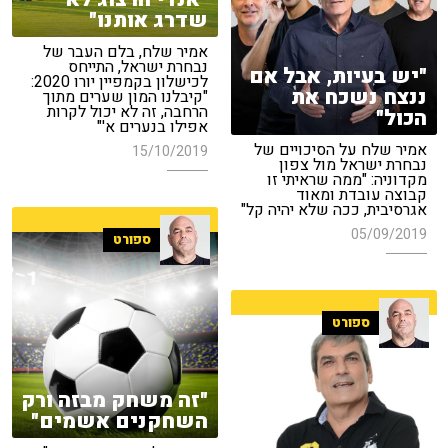
שדרג אותנו"
אמיר שלח, בלם העבר של
נבחרת ישראל, התייחס
"יש בעיות, אבל אם
לכישלון בקמפיין יורו 2020:
ננצח נשכח את
"קיבלנו המון שערים מתוך
הרחבה, זה לא יכול לקרות
הכול"
אפילו בנערים א'"
אמיר שלח על הסיכויים של
15/10/2019
נבחרת ישראל מול צפון
מקדוניה: "ממה שראיתי זו
קבוצה עובדת ומאוד
אגרסיבית, ככה שלא יהיה קל"
05/09/2019
ספורט
ספורט
"זה משחק מבזה ורק
השחקנים אשמים"