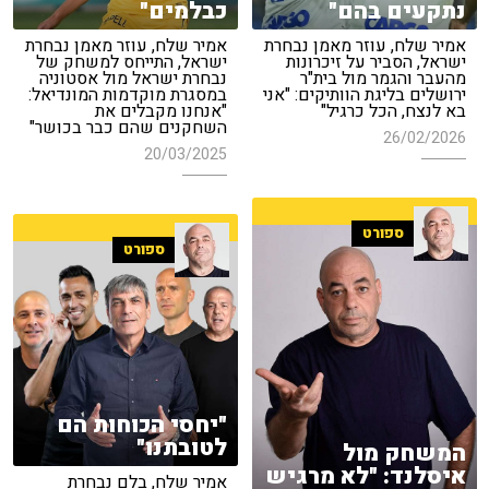
נתקעים בהם"
כבלמים"
אמיר שלח, עוזר מאמן נבחרת
אמיר שלח, עוזר מאמן נבחרת
ישראל, הסביר על זיכרונות
ישראל, התייחס למשחק של
מהעבר והגמר מול בית"ר
נבחרת ישראל מול אסטוניה
ירושלים בליגת הוותיקים: "אני
במסגרת מוקדמות המונדיאל:
בא לנצח, הכל כרגיל"
"אנחנו מקבלים את
השחקנים שהם כבר בכושר"
26/02/2026
20/03/2025
ספורט
ספורט
"יחסי הכוחות הם
לטובתנו"
המשחק מול
איסלנד: "לא מרגיש
אמיר שלח, בלם נבחרת