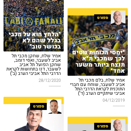
ספורט
"הלחץ הוא על מכבי
בגלל שהם לא
בכושר טוב"
"יחסי הכוחות נוטים
אמיר שלח, שחקן מכבי תל
לכך שמכבי ת"א
אביב לשעבר, ואסי דומב,
תנצח ביותר משער
שחקן הפועל תל אביב
לשעבר, דנו בתחושות לקראת
אחד"
הדרבי התל אביבי הערב (ב')
אמיר שלח, בלם מכבי תל
28/12/2020
אביב לשעבר, שוחח עם חברי
התוכנית לקראת הדרבי התל
אביבי שיתקיים הערב (ד')
04/12/2019
ספורט
ספורט