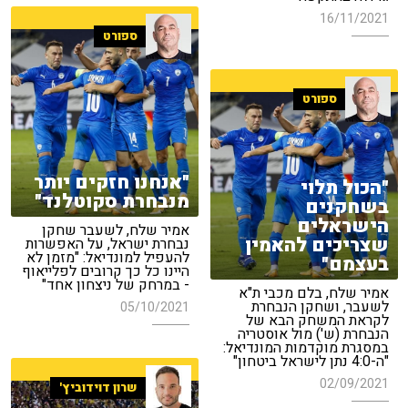
16/11/2021
ספורט
ספורט
"אנחנו חזקים יותר
"הכול תלוי
מנבחרת סקוטלנד"
בשחקנים
הישראלים
אמיר שלח, לשעבר שחקן
שצריכים להאמין
נבחרת ישראל, על האפשרות
להעפיל למונדיאל: "מזמן לא
בעצמם"
היינו כל כך קרובים לפלייאוף
- במרחק של ניצחון אחד"
אמיר שלח, בלם מכבי ת"א
לשעבר, ושחקן הנבחרת
05/10/2021
לקראת המשחק הבא של
הנבחרת (ש') מול אוסטריה
במסגרת מוקדמות המונדיאל:
"ה-4:0 נתן לישראל ביטחון"
02/09/2021
שרון דוידוביץ'