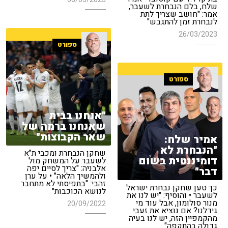
שלח, בלם הנבחרת לשעבר,
אמר: "חושב שצריך לתת
לנבחרת זמן להתגבש"
26/03/2023
ספורט
ספורט
"אנחנו בבית
שאנחנו ברמה של
שאר הקבוצות"
אמיר שלח:
"הנבחרת לא
שחקן הנבחרת ומכבי ת"א
דומיננטית בשום
לשעבר על המשחק מול
אלבניה: "צריך לסיים יפה
דבר"
ולהמשיך הלאה" • על ערן
זהבי: "בתפיסתי לא מתחבר
כך טען שחקן נבחרת ישראל
לנושא הכוכבות"
לשעבר • והוסיף: "יש לנו את
מנור סולומון, אבל עוד מי
20/09/2022
גידלנו? אם נוציא את זעבי
מהקמפיין הזה, יש לנו בעיה
גדולה בהתקפה"