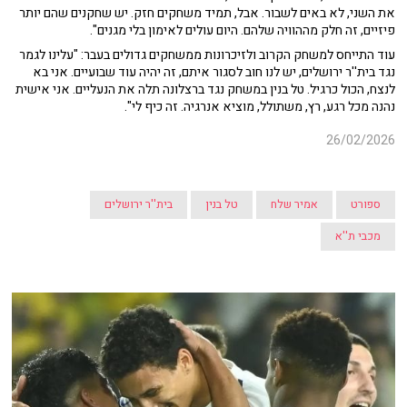
את השני, לא באים לשבור. אבל, תמיד משחקים חזק. יש שחקנים שהם יותר
פיזיים, זה חלק מההוויה שלהם. היום עולים לאימון בלי מגנים".
עוד התייחס למשחק הקרוב ולזיכרונות ממשחקים גדולים בעבר: "עלינו לגמר
נגד בית''ר ירושלים, יש לנו חוב לסגור איתם, זה יהיה עוד שבועיים. אני בא
לנצח, הכול כרגיל. טל בנין במשחק נגד ברצלונה תלה את הנעליים. אני אישית
נהנה מכל רגע, רץ, משתולל, מוציא אנרגיה. זה כיף לי".
26/02/2026
ספורט
אמיר שלח
טל בנין
בית''ר ירושלים
מכבי ת''א