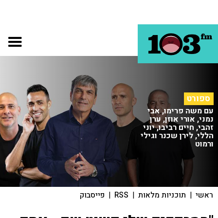
ספורט
עם משה פרימו, אבי
נמני, אורי אוזן, ערן
זהבי, חיים רביבו, יוני
הללי, לירן שכנר וגילי
ורמוט
ראשי
|
תוכניות מלאות
|
RSS
|
פייסבוק