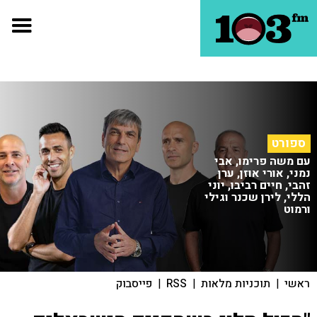
ספורט
עם משה פרימו, אבי
נמני, אורי אוזן, ערן
זהבי, חיים רביבו, יוני
הללי, לירן שכנר וגילי
ורמוט
ראשי
|
תוכניות מלאות
|
RSS
|
פייסבוק