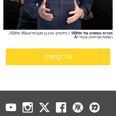
תכנית הספורט של 103fm
| צילומים: אורן בן חקון/פלאש90, 103fm,
רשתות חברתיות, עיבודי AI
עוד קטעים