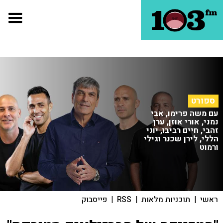
ספורט
עם משה פרימו, אבי
נמני, אורי אוזן, ערן
זהבי, חיים רביבו, יוני
הללי, לירן שכנר וגילי
ורמוט
ראשי
|
תוכניות מלאות
|
RSS
|
פייסבוק