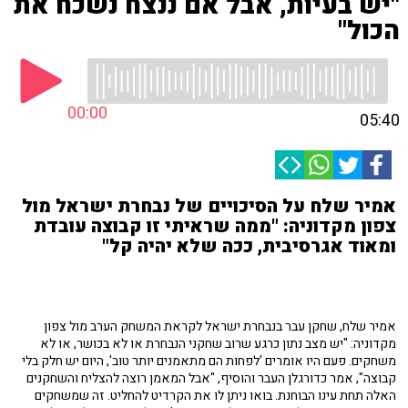
"יש בעיות, אבל אם ננצח נשכח את
הכול"
00:00
05:40
אמיר שלח על הסיכויים של נבחרת ישראל מול
צפון מקדוניה: "ממה שראיתי זו קבוצה עובדת
ומאוד אגרסיבית, ככה שלא יהיה קל"
אמיר שלח, שחקן עבר בנבחרת ישראל לקראת המשחק הערב מול צפון
מקדוניה: "יש מצב נתון כרגע שרוב שחקני הנבחרת או לא בכושר, או לא
משחקים. פעם היו אומרים 'לפחות הם מתאמנים יותר טוב', היום יש חלק בלי
קבוצה", אמר כדורגלן העבר והוסיף, "אבל המאמן רוצה להצליח והשחקנים
האלה תחת עינו הבוחנת. בואו ניתן לו את הקרדיט להחליט. זה שמשחקים