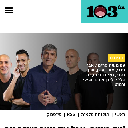
ספורט
עם משה פרימו, אבי
נמני, אורי אוזן, ערן
זהבי, חיים רביבו, יוני
הללי, לירן שכנר וגילי
ורמוט
ראשי
|
תוכניות מלאות
|
RSS
|
פייסבוק