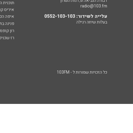
דבורה הנביאה 6, רמת השרון
תוכנית ה
radio@103.fm
איריס קו
עלייה לשידור: 0552-103-103
איפה הכ
בעלות שיחה רגילה
פנינה בת
רון קופמ
רז שכניק
כל הזכויות שמורות ל - 103FM