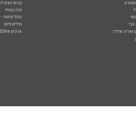
ספורט
קרסו יוצא לא
ל
ככה קמתי
סף
הכול פתוח - א
 צבי
מילים ולחן
ן ואריה אלדד
ארכיון 103fm