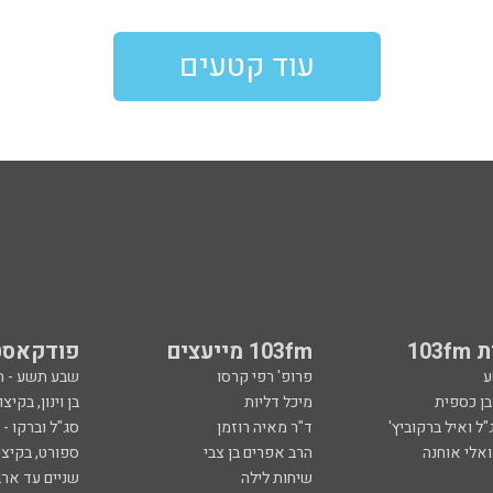
עוד קטעים
103
103fm מייעצים
פודקאסט
ע
פרופ' רפי קרסו
שבע תשע - 
ובן כספית
מיכל דליות
בן וינון, בקיצו
ל ואיל ברקוביץ'
ד"ר מאיה רוזמן
סג"ל וברקו -
ואלי אוחנה
הרב אפרים בן צבי
ספורט, בקיצו
שיחות לילה
שניים עד ארב