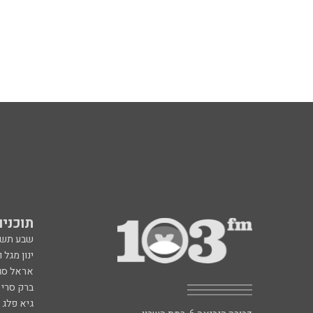
תוכניות fm
שבע תש
ינון מגל 
אראל סג"
ברק סרי 
גיא פלג