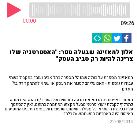
00:00
09:26
אלון למאזינה שבעלה ספר: "האסטרטגיה שלו
צריכה להיות רק סביב העסק"
המאזינה מספרת על בעלה שמנהל מספרה בתל אביב ועובד במקביל בשתי
עבודות נוספות - האם עליהם לסגור את העסק או שמא להתמקד רק בו?
האזינו
האמור באייטם זה מבטא את הדעה האישית של השדר/ת והוא אינו מובא
כתחליף לקבלת ייעוץ פרטני מבעל מקצוע המתמחה בתחום, ואין להסתמך
עליו בכל צורה שהיא. כל פעולה ושימוש שנעשים על בסיס התכנים המופיעים
באייטם הינה באחריות המשתמש/ת בלבד.
22/08/2014