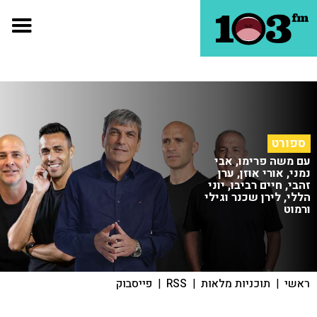
ספורט
עם משה פרימו, אבי
נמני, אורי אוזן, ערן
זהבי, חיים רביבו, יוני
הללי, לירן שכנר וגילי
ורמוט
ראשי
|
תוכניות מלאות
|
RSS
|
פייסבוק