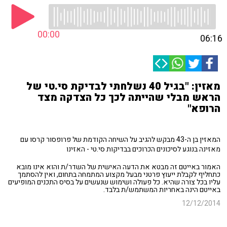
00:00
06:16
מאזין: "בגיל 40 נשלחתי לבדיקת סי.טי של
הראש מבלי שהייתה לכך כל הצדקה מצד
הרופא"
המאזין בן ה-43 מבקש להגיב על השיחה הקודמת של פרופסור קרסו עם
מאזינה בנוגע לסיכונים הכרוכים בבדיקות סי.טי - האזינו
האמור באייטם זה מבטא את הדעה האישית של השדר/ת והוא אינו מובא
כתחליף לקבלת ייעוץ פרטני מבעל מקצוע המתמחה בתחום, ואין להסתמך
עליו בכל צורה שהיא. כל פעולה ושימוש שנעשים על בסיס התכנים המופיעים
באייטם הינה באחריות המשתמש/ת בלבד.
12/12/2014