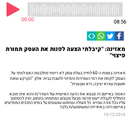
00:00
08:56
מאזינה: "קיבלתי הצעה לפנות את העסק תמורת
פיצוי"
מאזינה בשנות ה-60 לחייה בעלת עסק לא ריווחי מתלבטת האם לוותר על
העסק' לקחת את דמי השכירות והפינוי ולשבת בבית. אלון: "הקרקע שאת
חושבת שהיא יציבה, היא טובענית"
האמור באייטם זה מבטא את הדעה האישית של השדר/ת והוא אינו מובא
כתחליף לקבלת ייעוץ פרטני מבעל מקצוע המתמחה בתחום, ואין להסתמך
עליו בכל צורה שהיא. כל פעולה ושימוש שנעשים על בסיס התכנים המופיעים
באייטם הינה באחריות המשתמש/ת בלבד.
19/12/2014