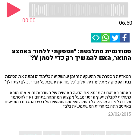
00:00
06:50
סטודנטית מתלבטת: "הפסקתי ללמוד באמצע
התואר, האם להמשיך רק כדי לסמן V?"
המאזינה מספרת על ההשקעה והזמן שהשקיעה בלימודים ומונה את הסיבות
בגינן הפסיקה את לימודיה. אלון: "כל עוד את יושבת על הגדר, כולם יציקו לך"
האמור באייטם זה מבטא את הדעה האישית של השדר/ת והוא אינו מובא
כתחליף לקבלת ייעוץ פרטני מבעל מקצוע המתמחה בתחום, ואין להסתמך
עליו בכל צורה שהיא. כל פעולה ושימוש שנעשים על בסיס התכנים המופיעים
באייטם הינה באחריות המשתמש/ת בלבד.
20/02/2015