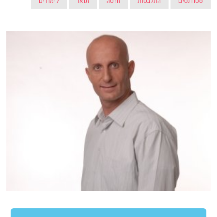
סטודנטים
התלבטות
חרטה
תואר
לימודים