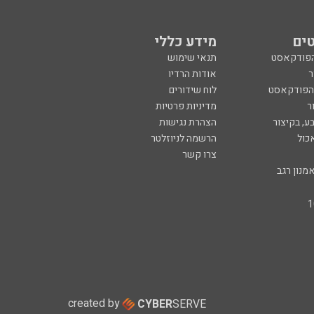
ים
מידע כללי
הפודקאסט
תנאי שימוש
ר
אודות הרדיו
 הפודקאסט
לוח שידורים
ר
מדיניות פרטיות
ע, בקיצור
הצהרת נגישות
כול
הרשמה לניוזלטר
צרו קשר
מנון רגב
created by
CYBER
SERVE