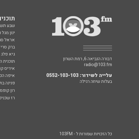
תוכניות fm
שבע תש
ינון מגל 
אראל סג"
ברק סרי 
גיא פלג
דבורה הנביאה 6, רמת השרון
תוכנית ה
radio@103.fm
איריס קו
עלייה לשידור: 0552-103-103
איפה הכ
בעלות שיחה רגילה
פנינה בת
רון קופמ
רז שכניק
כל הזכויות שמורות ל - 103FM