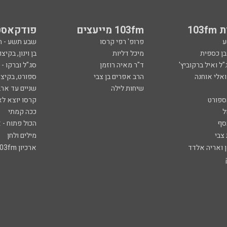
103
103fm מייעצים
פודקאסט
ע
פרופ' רפי קרסו
שבע תשע - 
ובן כספית
מיכל דליות
בן וינון, בקיצו
ל ואיל ברקוביץ'
ד"ר מאיה רוזמן
סג"ל וברקו -
ואלי אוחנה
הרב אפרים בן צבי
ספורט, בקיצו
שיחות לילה
שניים עד ארב
ספורט
קרסו יוצא לא
ל
ככה קמתי
סף
הכול פתוח - א
 צבי
מילים ולחן
ן ואריה אלדד
ארכיון 103fm