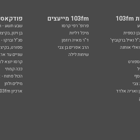
103
103fm מייעצים
פודקאסט
ע
פרופ' רפי קרסו
שבע תשע - 
ובן כספית
מיכל דליות
בן וינון, בקיצו
ל ואיל ברקוביץ'
ד"ר מאיה רוזמן
סג"ל וברקו -
ואלי אוחנה
הרב אפרים בן צבי
ספורט, בקיצו
שיחות לילה
שניים עד ארב
ספורט
קרסו יוצא לא
ל
ככה קמתי
סף
הכול פתוח - א
 צבי
מילים ולחן
ן ואריה אלדד
ארכיון 103fm