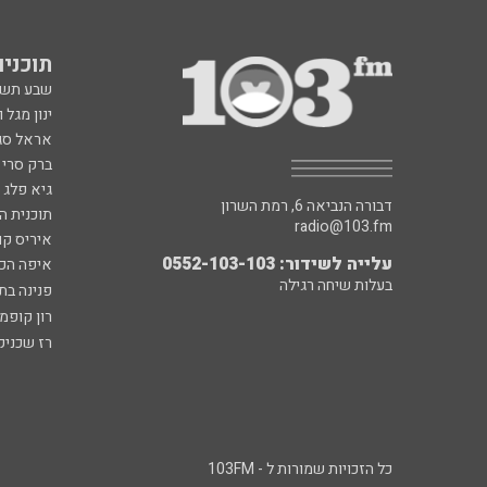
תוכניות fm
שבע תש
ינון מגל 
אראל סג"
ברק סרי 
גיא פלג
דבורה הנביאה 6, רמת השרון
תוכנית ה
radio@103.fm
איריס קו
עלייה לשידור: 0552-103-103
איפה הכ
בעלות שיחה רגילה
פנינה בת
רון קופמ
רז שכניק
כל הזכויות שמורות ל - 103FM