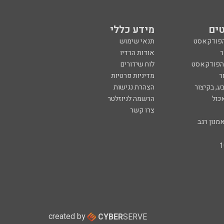
ים
מידע כללי
הפודקאסט
תנאי שימוש
ר
אודות הרדיו
 הפודקאסט
לוח שידורים
ר
מדיניות פרטיות
ע, בקיצור
הצהרת נגישות
כול
הרשמה לניוזלטר
צרו קשר
מנון רגב
created by
CYBER
SERVE