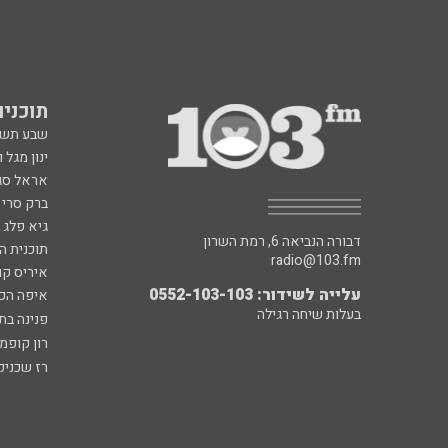
אראל סג"
ברק סרי 
גיא פלג
דבורה הנביאה 6, רמת השרון
תוכנית ה
radio@103.fm
איריס קו
עלייה לשידור: 0552-103-103
איפה הכ
בעלות שיחה רגילה
פנינה בת
רון קופמ
רז שכניק
כל הזכויות שמורות ל - 103FM