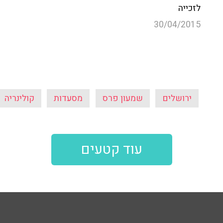
ירושלים
שמעון פרס
מסעדות
קולינריה
עוד קטעים
103
103fm מייעצים
פודקאסט
ע
פרופ' רפי קרסו
שבע תשע - 
ובן כספית
מיכל דליות
בן וינון, בקיצו