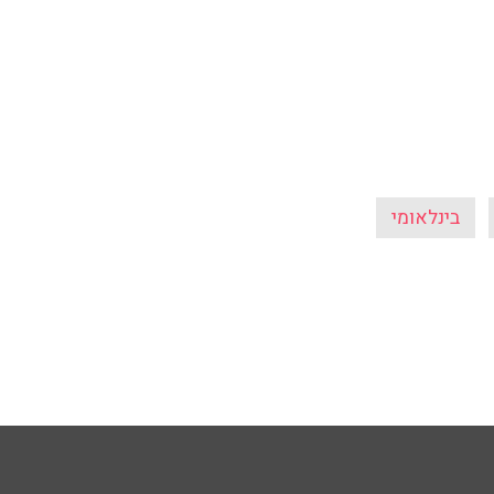
בינלאומי
ים
מידע כללי
הפודקאסט
תנאי שימוש
ר
אודות הרדיו