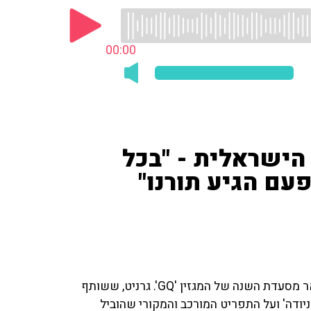
00:00
 הישראלית - "בכל
עם הגיע תורנו"
מסעדת 'מחניודה' בניצוחו של השף אסף גרניט זכתה בתואר מסעדת השנה של המגזין 'GQ'. גרניט, ששותף
ודה' ועל התפריט המורכב והמקורי שהוביל