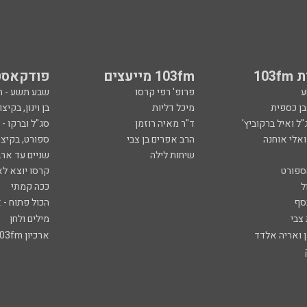
ל ואיל ברקוביץ'
ד"ר מאיה רוזמן
סג"ל וברקו -
ואלי אוחנה
הרב אפרים בן צבי
ספורט, בקיצו
שיחות לילה
שניים עד ארב
ספורט
קרסו יוצא לא
ל
ככה קמתי
סף
הכול פתוח - א
 צבי
מילים ולחן
ן ואריה אלדד
ארכיון 103fm