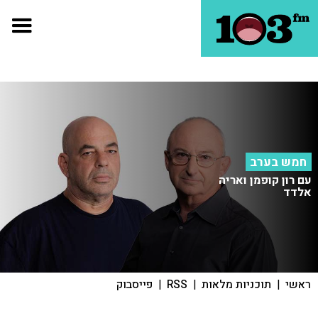
חמש בערב
עם רון קופמן ואריה
אלדד
ראשי
|
תוכניות מלאות
|
RSS
|
פייסבוק