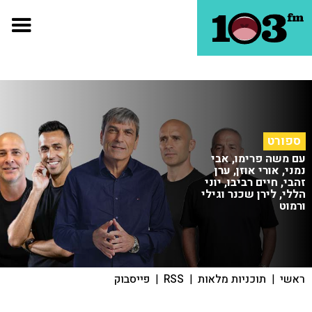
ספורט
עם משה פרימו, אבי
נמני, אורי אוזן, ערן
זהבי, חיים רביבו, יוני
הללי, לירן שכנר וגילי
ורמוט
ראשי
|
תוכניות מלאות
|
RSS
|
פייסבוק