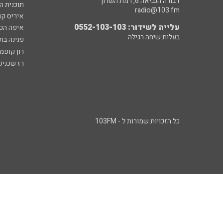
דבורה הנביאה 6, רמת השרון
תוכנית ה
radio@103.fm
איריס קו
עלייה לשידור: 0552-103-103
איפה הכ
בעלות שיחה רגילה
פנינה בת
רון קופמ
רז שכניק
כל הזכויות שמורות ל - 103FM