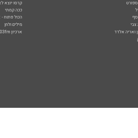
ספורט
קרסו יוצא לא
ל
ככה קמתי
סף
הכול פתוח - א
 צבי
מילים ולחן
ן ואריה אלדד
ארכיון 103fm