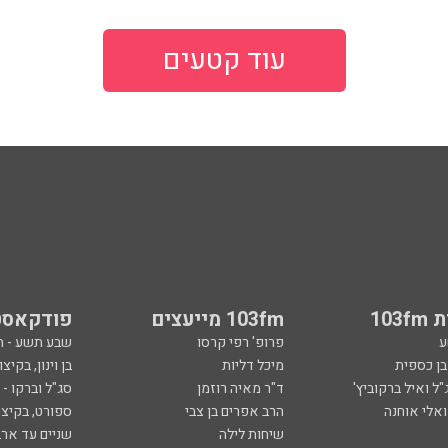
עוד קטעים
103
103fm מייעצים
פודקאסט
ע
פרופ' רפי קרסו
שבע תשע - 
ובן כספית
מיכל דליות
בן וינון, בקיצו
ל ואיל ברקוביץ'
ד"ר מאיה רוזמן
סג"ל וברקו -
ואלי אוחנה
הרב אפרים בן צבי
ספורט, בקיצו
שיחות לילה
שניים עד ארב