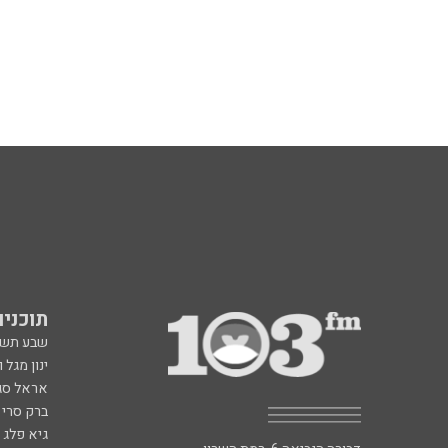
תוכניות fm
שבע תש
ינון מגל 
אראל סג"
ברק סרי 
גיא פלג