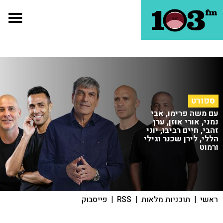
ספורט
עם משה פרימו, אבי
נמני, אורי אוזן, ערן
זהבי, חיים רביבו, יוני
הללי, לירן שכנר וגילי
ורמוט
ראשי
|
תוכניות מלאות
|
RSS
|
פייסבוק