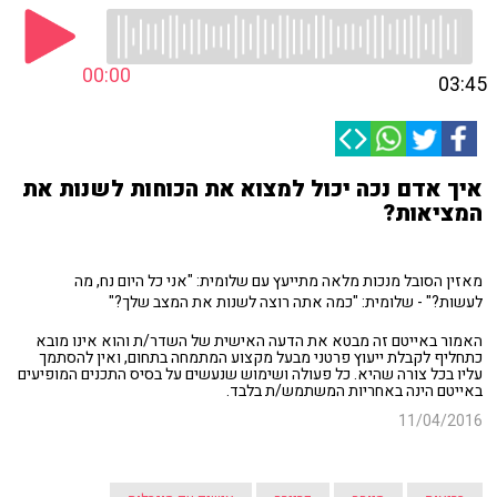
00:00
03:45
איך אדם נכה יכול למצוא את הכוחות לשנות את
המציאות?
מאזין הסובל מנכות מלאה מתייעץ עם שלומית: "אני כל היום נח, מה
לעשות?" - שלומית: "כמה אתה רוצה לשנות את המצב שלך?"
האמור באייטם זה מבטא את הדעה האישית של השדר/ת והוא אינו מובא
כתחליף לקבלת ייעוץ פרטני מבעל מקצוע המתמחה בתחום, ואין להסתמך
עליו בכל צורה שהיא. כל פעולה ושימוש שנעשים על בסיס התכנים המופיעים
באייטם הינה באחריות המשתמש/ת בלבד.
11/04/2016