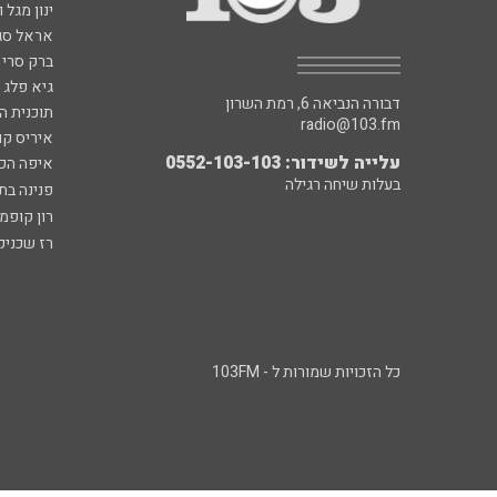
ינון מגל 
אראל סג"
ברק סרי 
גיא פלג
דבורה הנביאה 6, רמת השרון
תוכנית ה
radio@103.fm
איריס קו
עלייה לשידור: 0552-103-103
איפה הכ
בעלות שיחה רגילה
פנינה בת
רון קופמ
רז שכניק
כל הזכויות שמורות ל - 103FM