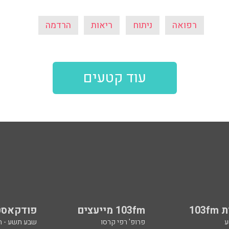
רפואה
ניתוח
ריאות
הרדמה
עוד קטעים
103
103fm מייעצים
פודקאסט
ע
פרופ' רפי קרסו
שבע תשע - 