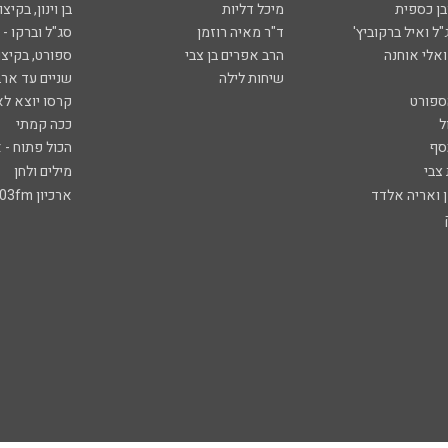
ובן כספית
מיכל דליות
בן וינון, בקיצו
ל ואיל ברקוביץ'
ד"ר מאיה רוזמן
סג"ל וברקו -
ואלי אוחנה
הרב אפרים בן צבי
ספורט, בקיצו
שיחות לילה
שניים עד ארב
ספורט
קרסו יוצא לא
ל
ככה קמתי
סף
הכול פתוח - א
 צבי
מילים ולחן
ן ואריה אלדד
ארכיון 103fm