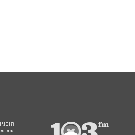
תוכניות fm
שבע תש