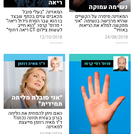
ריאה
נשימה עמוקה
המאזינה: "בעלי סובל
המאזינה סיפרה על הקשיים
מכאבים עזים בכתף שבצד
שהיא מרגישה בנשימה: "אני
בו הוא עבר הסרת גידול ריאה"
מתקשה למלא את הריאות
• פרופ' קרסו: "הוא חייב
באוויר"
לעשות צילום CT ריאה דחוף"
24/08/2018
12/10/2018
פרופ' רפי קרסו
ד"ר מאיה רוזמן
"אני סובלת מליחה
תמידית"
האם ניתן להפחית את הליחה
בגרון בעזרת תזונה נכונה?
ד"ר מאיה רוזמן מייעצת
למאזינה