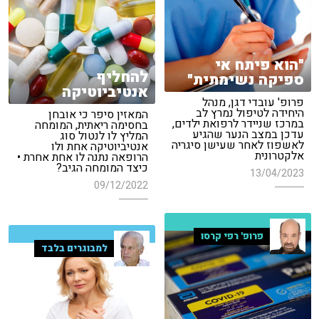
"הוא פיתח אי
להחליף
ספיקה נשימתית"
אנטיביוטיקה
פרופ' עובדי דגן, מנהל
היחידה לטיפול נמרץ לב
המאזין סיפר כי אובחן
במרכז שניידר לרפואת ילדים,
בחסימה ריאתית, המומחה
עדכן במצב הנער שהגיע
המליץ לו לנטול סוג
לאשפוז לאחר שעישן סיגריה
אנטיביוטיקה אחת ולו
אלקטרונית
הרופאה נתנה לו אחת אחרת •
כיצד המומחה הגיב?
13/04/2023
09/12/2022
פרופ' רפי קרסו
למבוגרים בלבד