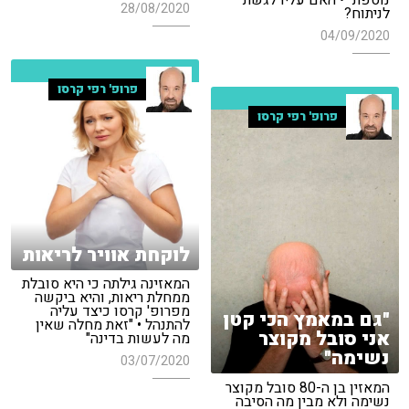
נוספת" • האם עליו לגשת
28/08/2020
לניתוח?
04/09/2020
פרופ' רפי קרסו
פרופ' רפי קרסו
לוקחת אוויר לריאות
המאזינה גילתה כי היא סובלת
ממחלת ריאות, והיא ביקשה
מפרופ' קרסו כיצד עליה
"גם במאמץ הכי קטן
להתנהל • "זאת מחלה שאין
אני סובל מקוצר
מה לעשות בדינה"
נשימה"
03/07/2020
המאזין בן ה-80 סובל מקוצר
נשימה ולא מבין מה הסיבה