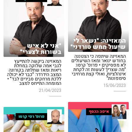
המאזינה: "נשאר לי
"אני לא איש
שיעול ממש טורדני"
בשורות לצערי"
המאזינה שיתפה כי הצטננה
בחודש ינואר ומאז השיעולים
המאזינה ביקשה להתייעץ
לא מפסיקים • פרופ' קרסו:
לגבי אמה שלוקה במחלת
"מה שצריך לעשות זה לקחת
ריאות ומאז שחלתה בקורונה
אינהלציות, ואולי קצת מרחיבי
המצב הידרדר: "כבר לא יכולה
סימפונות"
ללכת מרחקים סבירים לבד" •
המומחה התייחס למצב
15/06/2023
21/04/2023
איפה הכסף
פרופ' רפי קרסו