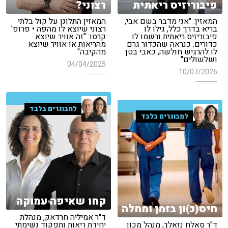
פיבוריזיס ריאתית
רצוני?
המאזין: "אני מדבר בשם אבי,
המאזין התלונן על קול בלתי
בריא בדרך כלל, גילו לו
רצוני שיוצא לו מהפה • פרופ'
פיבוריזיס ריאתית ורשמו לו
קרסו: "זה אוויר שיוצא
כדורים. כנראה שהכדור גרם
מהריאות או אוויר שיוצא
לו להרגיש חולשה, כאבי בטן
מהקיבה"
ושלשולים"
04/04/2025
10/07/2026
למבוגרים בלבד
למבוגרים בלבד
קחו שאיפה עמוקה
חיס(כ)ון בזמן ומחלה
ד"ר אמיליה חרדאק, מנהלת
ד"ר סאלח נזאלך, מנהל מכון
יחידת ריאות ותפקוד נשימתי