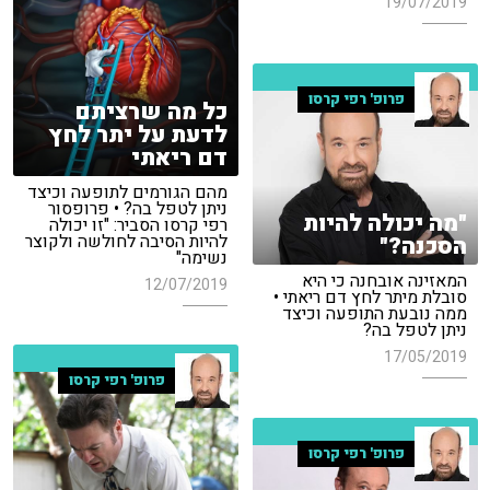
19/07/2019
פרופ' רפי קרסו
כל מה שרציתם
לדעת על יתר לחץ
דם ריאתי
מהם הגורמים לתופעה וכיצד
ניתן לטפל בה? • פרופסור
"מה יכולה להיות
רפי קרסו הסביר: "זו יכולה
להיות הסיבה לחולשה ולקוצר
הסכנה?"
נשימה"
המאזינה אובחנה כי היא
12/07/2019
סובלת מיתר לחץ דם ריאתי •
ממה נובעת התופעה וכיצד
ניתן לטפל בה?
17/05/2019
פרופ' רפי קרסו
פרופ' רפי קרסו