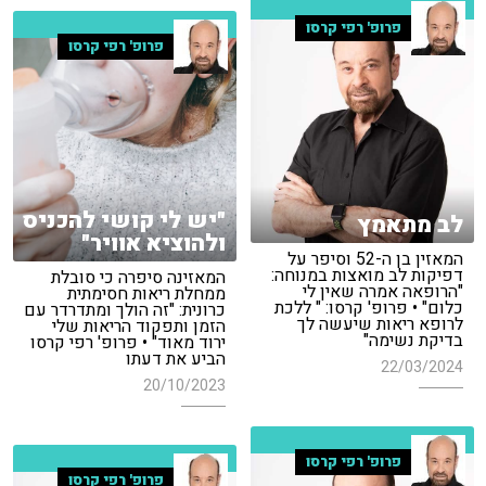
פרופ' רפי קרסו
פרופ' רפי קרסו
"יש לי קושי להכניס
לב מתאמץ
ולהוציא אוויר"
המאזין בן ה-52 וסיפר על
דפיקות לב מואצות במנוחה:
המאזינה סיפרה כי סובלת
"הרופאה אמרה שאין לי
ממחלת ריאות חסימתית
כלום" • פרופ' קרסו: " ללכת
כרונית: "זה הולך ומתדרדר עם
לרופא ריאות שיעשה לך
הזמן ותפקוד הריאות שלי
בדיקת נשימה"
ירוד מאוד" • פרופ' רפי קרסו
הביע את דעתו
22/03/2024
20/10/2023
פרופ' רפי קרסו
פרופ' רפי קרסו