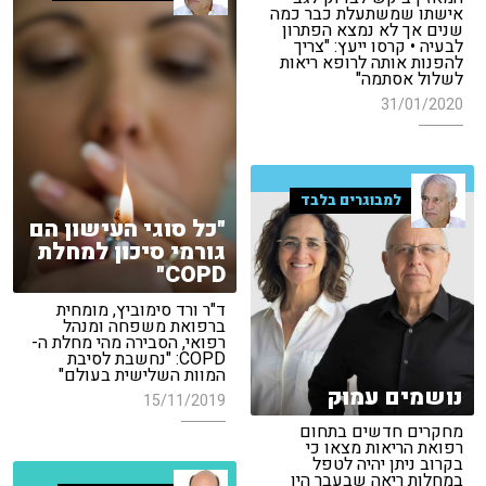
אישתו שמשתעלת כבר כמה
שנים אך לא נמצא הפתרון
לבעיה • קרסו ייעץ: "צריך
להפנות אותה לרופא ריאות
לשלול אסתמה"
31/01/2020
למבוגרים בלבד
"כל סוגי העישון הם
גורמי סיכון למחלת
COPD"
ד"ר ורד סימוביץ, מומחית
ברפואת משפחה ומנהל
רפואי, הסבירה מהי מחלת ה-
COPD: "נחשבת לסיבת
המוות השלישית בעולם"
נושמים עמוק
15/11/2019
מחקרים חדשים בתחום
רפואת הריאות מצאו כי
בקרוב ניתן יהיה לטפל
במחלות ריאה שבעבר היו