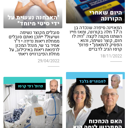
היום שאחרי
"האבחנה נעשית על
הקורונה
ידי סיטי מיוחד"
המאזינה סיפרה שנכדה בן
ה־17 חלה בקורונה, ומאז חייו
סובלים מקוצר נשימה
השתנו מקצה לקצה: "היה לו
ושיעול? ייתכן ואתם סובלים
חום, קוצר נשימה, והוא
ממחלת ריאות נדירה • ד"ר
הפסיק להתאמן" • פרופ'
אמיר בר שי, מנהל המכון
קרסו הגיב לדברים
לרפואת ריאות באיכילוב, על
מחלת הפיברוזיס ריאתי
18/11/2022
29/04/2022
למבוגרים בלבד
פרופ' רפי קרסו
האם הכחכוח
המפריש ליחה הוא