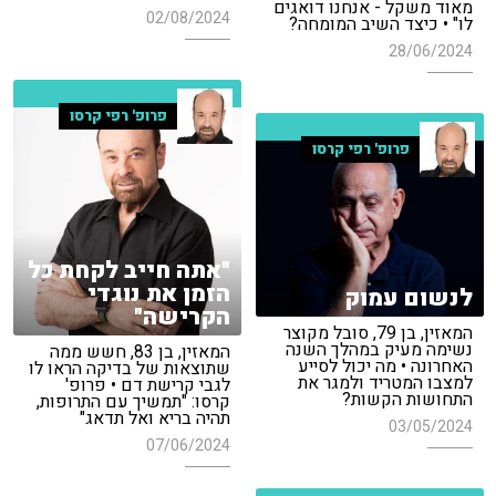
מאוד משקל - אנחנו דואגים
02/08/2024
לו" • כיצד השיב המומחה?
28/06/2024
פרופ' רפי קרסו
פרופ' רפי קרסו
"אתה חייב לקחת כל
הזמן את נוגדי
לנשום עמוק
הקרישה"
המאזין, בן 79, סובל מקוצר
נשימה מעיק במהלך השנה
המאזין, בן 83, חשש ממה
האחרונה • מה יכול לסייע
שתוצאות של בדיקה הראו לו
למצבו המטריד ולמגר את
לגבי קרישת דם • פרופ'
התחושות הקשות?
קרסו: "תמשיך עם התרופות,
תהיה בריא ואל תדאג"
03/05/2024
07/06/2024