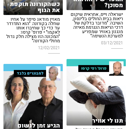
כשהקורונה תוקפת
מסוכן?
את הגוף
ישראלה וייס, אחראית שיקום
ריאות בבית החולים בלינסון,
מאזין מודאג סיפר על אחיו
השיבה: "מדובר בדלקת של
שחלה בקורונה: "הוא התדרדר
דרכי הריאות הנגרמת מאיזה
עד כדי כך שחיברו אותו
מנגנון באוויר שמפריע
לאקמו" • פרופ' קרסו:
למערכת הנשימה"
"המכונה הזו מצילה חלק גדול
מחולי הקורונה"
03/12/2021
12/02/2021
פרופ' רפי קרסו
למבוגרים בלבד
תנו לי אוויר
הגיע זמן לנשום