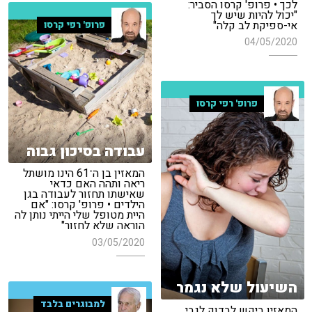
לכך • פרופ' קרסו הסביר:
"יכול להיות שיש לך
אי-ספיקת לב קלה"
פרופ' רפי קרסו
04/05/2020
פרופ' רפי קרסו
עבודה בסיכון גבוה
המאזין בן ה־61 הינו מושתל
ריאה ותהה האם כדאי
שאישתו תחזור לעבודה בגן
הילדים • פרופ' קרסו: "אם
היית מטופל שלי הייתי נותן לה
הוראה שלא לחזור"
03/05/2020
השיעול שלא נגמר
למבוגרים בלבד
המאזין ביקש לבדוק לגבי