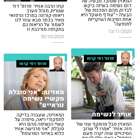
המאזין שסובל מבעיה של
דום נשימה בשינה ביקש
קחו הרבה אוויר: פרופ' דוד
לבדוק מהם הסכנות של
שטרית, מנהל מערך
הבעיה • "עודף משקל היא
ריאות-קורונה במרכז הרפואי
אחת הסיבות העיקריות
מאיר בכפר סבא עוזר לנו
לתופעה"
לשמור על הריאות גם
בתקופה מורכבת זו
13/11/2020
30/10/2020
פרופ' רפי קרסו
פרופ' רפי קרסו
מאזינה: "אני סובלת
מקשיי נשימה
נוראיים"
אוויר לנשימה
המאזינה, שעברה בדיקה
לתפקודי ריאה, סיפרה על
קשיי הנשימה מהם היא
המאזין סבל מהתקף שני של
סובלת: "אני מרגישה אוויר
חזה אוויר: "אמרו לי שרוב
כלוא באיזור הסרעפת"
הסיכויים שזה יקרה פעם