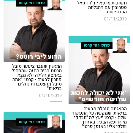
חשוכות מרפא • ד"ר דניאל
פרופ' רפי קרסו
סטרובין עם התגליות
המרעישות
01/11/2019
פרופ' רפי קרסו
מדוע ליבי רוטט?
המאזין שעבר צינתור סובל
מרטט בבית החזה שמתחיל
באמצע הלילה ולא מצא
פתרון לבעיה • קרסו: "אתה
סובל מהצטברות נוזלים
בריאות"
"אני לא יכולה לחכות
04/10/2019
שלושה חודשים"
המאזינה סובלת מבעיה
בריאות, שמקשה על התפקוד
שלה • קרסו ייעץ לה "תבדקי
מי הרופא הבכיר באזורך
פרופ' רפי קרסו
ותלכי אליו באופן פרטי"