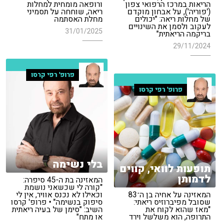
הריאות במרכז הרפואי צפון
ורופאה מומחית למחלות
('פוריה'), על אבחון מוקדם
ריאה, שוחחה על תסמיני
של מחלות ריאה: "יכולים
מחלת האסתמה
לעקוב ולסמן את השינויים
31/01/2025
בריקמה הריאתית"
29/11/2024
פרופ' רפי קרסו
פרופ' רפי קרסו
בלי נשימה
תופעות לוואי, קווים
לדמותן
המאזינה בת ה-45 סיפרה:
"קורה לי שכשאני נושמת
המאזינה על אחיה בן ה־83
וכאילו לא נכנס אוויר, אין לי
שסובל מפיברוזיס ריאתי:
סיפוק בנשימה" • פרופ' קרסו
"מאז שהוא לקוח את
השיב: "סימן של בעיה ריאתית
התרופה, הוא משלשל וירד
או מתח"