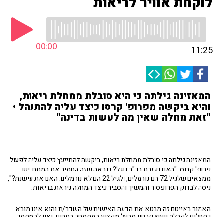
לוקחת אוויר לריאות
00:00
11:25
המאזינה גילתה כי היא סובלת ממחלת ריאות,
והיא ביקשה מפרופ' קרסו כיצד עליה להתנהל •
"זאת מחלה שאין מה לעשות בדינה"
המאזינה גילתה כי סובלת ממחלת ריאות, ביקשה להתייעץ כיצד עליה לפעול.
פרופ' קרוס: "האם נעזרת בד"ר גוגל? כנראה שזה החמיר את המתח. יש
ממצאים שלגיל 72 הם נורמלים, ולגיל 22 הם לא נורמלים. האם את עישנת?",
ניסה לבדוק הפרופסור והמשיך והסביר כיצד המחלה ניראת בריאות.
האמור באייטם זה מבטא את הדעה האישית של השדר/ת והוא אינו מובא
כתחליף לקבלת ייעוץ פרטני מבעל מקצוע המתמחה בתחום, ואין להסתמך