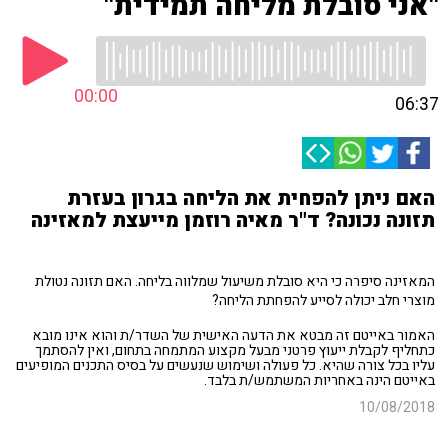
"אני סובלת מליחה תמידית"
00:00
06:37
האם ניתן להפחית את הליחה בגרון בעזרת
תזונה נכונה? ד"ר מאיה רוזמן מייעצת למאזינה
המאזינה סיפרה כי היא סובלת משיעול שמלווה בליחה. האם תזונה נטולת
מוצרי חלב יכולה לסייע להפחתת הליחה?
האמור באייטם זה מבטא את הדעה האישית של השדר/ת והוא אינו מובא
כתחליף לקבלת ייעוץ פרטני מבעל מקצוע המתמחה בתחום, ואין להסתמך
עליו בכל צורה שהיא. כל פעולה ושימוש שנעשים על בסיס התכנים המופיעים
באייטם הינה באחריות המשתמש/ת בלבד.
10/08/2018