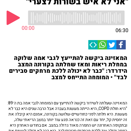
"אני לא איש בשורות לצערי"
00:00
06:30
המאזינה ביקשה להתייעץ לגבי אמה שלוקה
במחלת ריאות ומאז שחלתה בקורונה המצב
הידרדר: "כבר לא יכולה ללכת מרחקים סבירים
לבד" • המומחה התייחס למצב
המאזינה שעלתה לשידור ביקשה להתייעץ עם המומחה לגבי אמה בת ה־89:
"היא חולת COPD, היא הייתה מעשנת בעברה אבל הרבה שנים היא כבר לא
מעשנת. היא חלתה לפני כחודשיים-שלושה בקורונה, אמנם היא קיבלה את
זה יחסית קל, יחד עם זאת זה כנראה פגע עוד יותר במצב הריאתי שלה,
ובתקופה האחרונה יש החמרה מאוד גדולה במצב. אם בחודש האחרון היא
הייתה יכולה עוד ללכת מרחקים סבירים לבד, היא כבר לא יכולה לעשות את