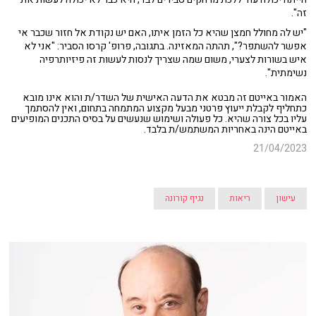
זה".
"יש לה מחולל חמצן שהיא כל הזמן איתו, האם יש נקודת אל חזור שכבר אי
אפשר להשתפר?", תהתה המאזינה. בתגובה, פרופ' קרסו הסביר: "אני לא
איש בשורות לצערי, משום שמה שצריך לנסות לעשות זה פיזיותרפיה
נשימתית".
האמור באייטם זה מבטא את הדעה האישית של השדר/ת והוא אינו מובא
כתחליף לקבלת ייעוץ פרטני מבעל מקצוע המתמחה בתחום, ואין להסתמך
עליו בכל צורה שהיא. כל פעולה ושימוש שנעשים על בסיס התכנים המופיעים
באייטם הינה באחריות המשתמש/ת בלבד.
21/04/2023
עישון
ריאות
נגיף קורונה