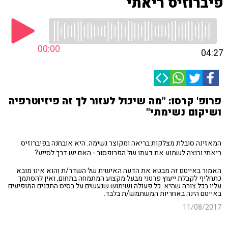
פיברוזיס ריאתי
00:00
04:27
פרופ' קרסו: "מה שיכול לעזור לך זה פיזיוטרפיה
ושיקום נשימתי"
המאזינה סובלת מצלקות בריאה ומקוצר נשימה. היא אובחנה בפיברוזיס
ריאתי ורוצה לשמוע את דעתו של הפרופסור - האם יש דרך לסייע?
האמור באייטם זה מבטא את הדעה האישית של השדר/ת והוא אינו מובא
כתחליף לקבלת ייעוץ פרטני מבעל מקצוע המתמחה בתחום, ואין להסתמך
עליו בכל צורה שהיא. כל פעולה ושימוש שנעשים על בסיס התכנים המופיעים
באייטם הינה באחריות המשתמש/ת בלבד.
11/08/2017