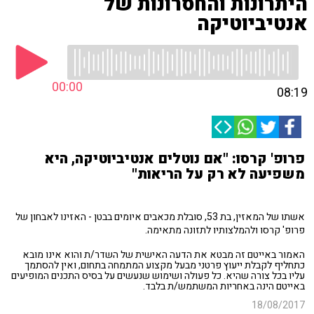
היתרונות והחסרונות של
אנטיביוטיקה
00:00
08:19
פרופ' קרסו: "אם נוטלים אנטיביוטיקה, היא
משפיעה לא רק על הריאות"
אשתו של המאזין, בת 53, סובלת מכאבים איומים בבטן - האזינו לאבחון של
פרופ' קרסו ולהמלצותיו לתזונה מתאימה.
האמור באייטם זה מבטא את הדעה האישית של השדר/ת והוא אינו מובא
כתחליף לקבלת ייעוץ פרטני מבעל מקצוע המתמחה בתחום, ואין להסתמך
עליו בכל צורה שהיא. כל פעולה ושימוש שנעשים על בסיס התכנים המופיעים
באייטם הינה באחריות המשתמש/ת בלבד.
18/08/2017