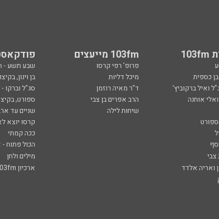
103
103fm מייעצים
פודקאסט
ע
פרופ' רפי קרסו
שבע תשע - 
ובן כספית
מיכל דליות
בן וינון, בקיצו
ל ואיל ברקוביץ'
ד"ר מאיה רוזמן
סג"ל וברקו -
ואלי אוחנה
הרב אפרים בן צבי
ספורט, בקיצו
שיחות לילה
שניים עד ארב
ספורט
קרסו יוצא לא
ל
ככה קמתי
סף
הכול פתוח - א
 צבי
מילים ולחן
ן ואריה אלדד
ארכיון 103fm