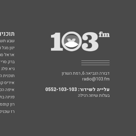
תוכניות fm
שבע תש
ינון מגל 
אראל סג"
ברק סרי 
גיא פלג
דבורה הנביאה 6, רמת השרון
תוכנית ה
radio@103.fm
איריס קו
עלייה לשידור: 0552-103-103
איפה הכ
בעלות שיחה רגילה
פנינה בת
רון קופמ
רז שכניק