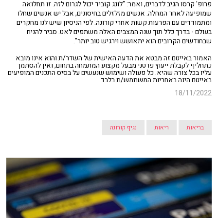
פרופ' קרסו הגיב לדברים, ואמר: "לונג קוביד יכול לגרום לזה. זו תחלואה
שמופיעה לאחר המחלה. אנשים מזלזלים בחיסונים, אבל יש אנשים שחלו
ומתמודדים עם הפרעות קשות אחרי קורונה. לפי הניסיון שיש לנו מחקרים
בעולם - בדרך כלל תוך שנה המצבים האלה משתפים לאט. סביר להניח
שבחודשים הקרובים הוא יתאושש וירגיש טוב יותר".
האמור באייטם זה מבטא את הדעה האישית של השדר/ת והוא אינו מובא
כתחליף לקבלת ייעוץ פרטני מבעל מקצוע המתמחה בתחום, ואין להסתמך
עליו בכל צורה שהיא. כל פעולה ושימוש שנעשים על בסיס התכנים המופיעים
באייטם הינה באחריות המשתמש/ת בלבד.
18/11/2022
בריאות
ריאות
נגיף קורונה