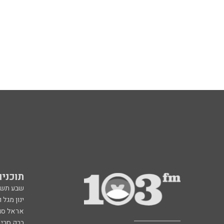
תוכניות fm
שבע תש
ינון מגל 
אראל סג"
ברק סרי 