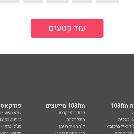
עוד קטעים
103
103fm מייעצים
פודקאסט
ע
פרופ' רפי קרסו
שבע תשע - 
ובן כספית
מיכל דליות
בן וינון, בקיצו
ל ואיל ברקוביץ'
ד"ר מאיה רוזמן
סג"ל וברקו -
ואלי אוחנה
הרב אפרים בן צבי
ספורט, בקיצו