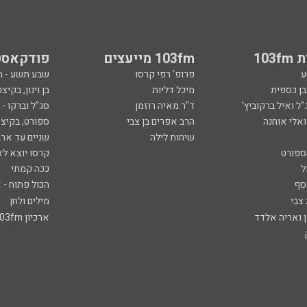
103
103fm מייעצים
פודקאסט
ע
פרופ' רפי קרסו
שבע תשע - 
ובן כספית
מיכל דליות
בן וינון, בקיצו
ל ואיל ברקוביץ'
ד"ר מאיה רוזמן
סג"ל וברקו -
ואלי אוחנה
הרב אפרים בן צבי
ספורט, בקיצו
שיחות לילה
שניים עד ארב
ספורט
קרסו יוצא לא
ל
ככה קמתי
סף
הכול פתוח - א
 צבי
מילים ולחן
ן ואריה אלדד
ארכיון 103fm