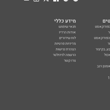
ים
מידע כללי
הפודקאסט
תנאי שימוש
ר
אודות הרדיו
 הפודקאסט
לוח שידורים
ר
מדיניות פרטיות
ע, בקיצור
הצהרת נגישות
כול
הרשמה לניוזלטר
צרו קשר
מנון רגב