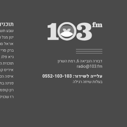
תוכניות fm
שבע תש
ינון מגל 
אראל סג"
ברק סרי 
גיא פלג
דבורה הנביאה 6, רמת השרון
תוכנית ה
radio@103.fm
איריס קו
עלייה לשידור: 0552-103-103
איפה הכ
בעלות שיחה רגילה
פנינה בת
רון קופמ
רז שכניק